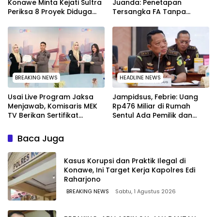
Konawe Minta Kejati Sultra
Juanda: Penetapan
Periksa 8 Proyek Diduga
Tersangka FA Tanpa
Bermasalah ‎
Pemeriksaan Calon
Tersangka Tetap Sah
Secara Hukum
BREAKING NEWS
HEADLINE NEWS
Usai Live Program Jaksa
Jampidsus, Febrie: Uang
Menjawab, Komisaris MEK
Rp476 Miliar di Rumah
TV Berikan Sertifikat
Sentul Ada Pemilik dan
Penghargaan ke Jaksa
Kegiatannya
Kejari Muna
Baca Juga
Kasus Korupsi dan Praktik Ilegal di
Konawe, Ini Target Kerja Kapolres Edi
Raharjono
BREAKING NEWS
Sabtu, 1 Agustus 2026