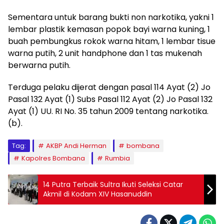
Sementara untuk barang bukti non narkotika, yakni 1
lembar plastik kemasan popok bayi warna kuning, 1
buah pembungkus rokok warna hitam, 1 lembar tisue
warna putih, 2 unit handphone dan 1 tas mukenah
berwarna putih.
Terduga pelaku dijerat dengan pasal 114 Ayat (2) Jo
Pasal 132 Ayat (1) Subs Pasal 112 Ayat (2) Jo Pasal 132
Ayat (1) UU. RI No. 35 tahun 2009 tentang narkotika.
(b).
Tag:
AKBP Andi Herman
bombana
Kapolres Bombana
Rumbia
14 Putra Terbaik Sultra Ikuti Seleksi Catar
Akmil di Kodam XIV Hasanuddin