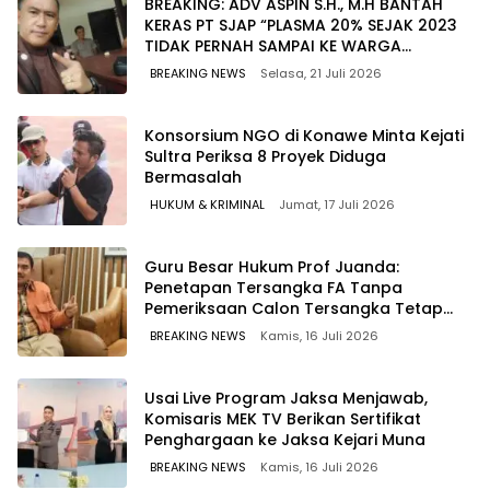
BREAKING: ADV ASPIN S.H., M.H BANTAH
KERAS PT SJAP “PLASMA 20% SEJAK 2023
TIDAK PERNAH SAMPAI KE WARGA
WAWOONE!
BREAKING NEWS
Selasa, 21 Juli 2026
Konsorsium NGO di Konawe Minta Kejati
Sultra Periksa 8 Proyek Diduga
Bermasalah ‎
HUKUM & KRIMINAL
Jumat, 17 Juli 2026
Guru Besar Hukum Prof Juanda:
Penetapan Tersangka FA Tanpa
Pemeriksaan Calon Tersangka Tetap
Sah Secara Hukum
BREAKING NEWS
Kamis, 16 Juli 2026
Usai Live Program Jaksa Menjawab,
Komisaris MEK TV Berikan Sertifikat
Penghargaan ke Jaksa Kejari Muna
BREAKING NEWS
Kamis, 16 Juli 2026