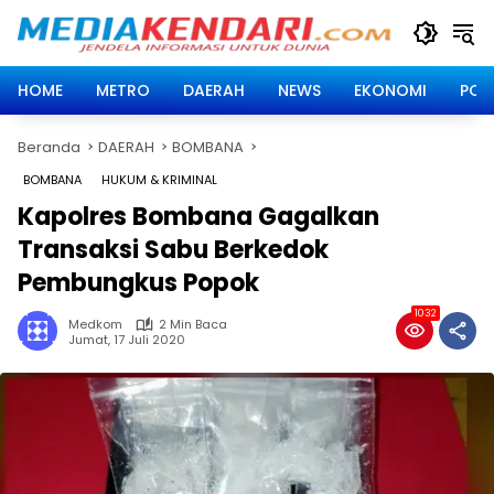
Langsung
ke
konten
HOME
METRO
DAERAH
NEWS
EKONOMI
POLI
Beranda
DAERAH
BOMBANA
BOMBANA
HUKUM & KRIMINAL
Kapolres Bombana Gagalkan
Transaksi Sabu Berkedok
Pembungkus Popok
1032
Medkom
2 Min Baca
Jumat, 17 Juli 2020