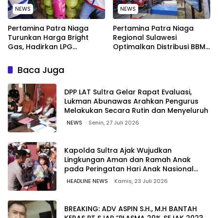
NEWS
NEWS
Pertamina Patra Niaga
Pertamina Patra Niaga
Turunkan Harga Bright
Regional Sulawesi
Gas, Hadirkan LPG
Optimalkan Distribusi BBM
Berkualitas dengan Harga
untuk Jaga Kelancaran
Lebih Kompetitif
Pasokan Energi di Seluruh
Baca Juga
Wilayah Sulawesi
‎DPP LAT Sultra Gelar Rapat Evaluasi,
Lukman Abunawas Arahkan Pengurus
Melakukan Secara Rutin dan Menyeluruh
NEWS
Senin, 27 Juli 2026
Kapolda Sultra Ajak Wujudkan
Lingkungan Aman dan Ramah Anak
pada Peringatan Hari Anak Nasional
2026
HEADLINE NEWS
Kamis, 23 Juli 2026
BREAKING: ADV ASPIN S.H., M.H BANTAH