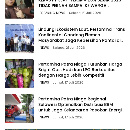
KERAS PT SJAP “PLASMA 20% SEJAK 2023
TIDAK PERNAH SAMPAI KE WARGA
WAWOONE!
BREAKING NEWS
Selasa, 21 Juli 2026
Lindungi Ekosistem Laut, Pertamina Trans
Kontinental Gandeng Elemen
Masyarakat Jaga Kebersihan Pantai di
Bitung, Sulawesi
NEWS
Selasa, 21 Juli 2026
Pertamina Patra Niaga Turunkan Harga
Bright Gas, Hadirkan LPG Berkualitas
dengan Harga Lebih Kompetitif
NEWS
Jumat, 17 Juli 2026
Pertamina Patra Niaga Regional
Sulawesi Optimalkan Distribusi BBM
untuk Jaga Kelancaran Pasokan Energi
di Seluruh Wilayah Sulawesi
NEWS
Jumat, 17 Juli 2026