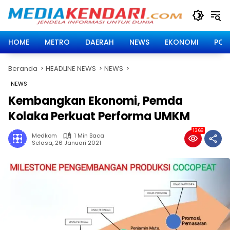
Langsung
ke
konten
HOME
METRO
DAERAH
NEWS
EKONOMI
POLI
Beranda
HEADLINE NEWS
NEWS
NEWS
Kembangkan Ekonomi, Pemda
Kolaka Perkuat Performa UMKM
1368
Medkom
1 Min Baca
Selasa, 26 Januari 2021