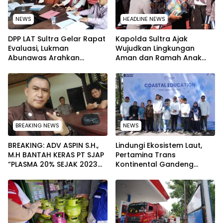
NEWS
HEADLINE NEWS
‎DPP LAT Sultra Gelar Rapat
Kapolda Sultra Ajak
Evaluasi, Lukman
Wujudkan Lingkungan
Abunawas Arahkan
Aman dan Ramah Anak
Pengurus Melakukan
pada Peringatan Hari Anak
Secara Rutin dan
Nasional 2026
Menyeluruh
BREAKING NEWS
NEWS
BREAKING: ADV ASPIN S.H.,
Lindungi Ekosistem Laut,
M.H BANTAH KERAS PT SJAP
Pertamina Trans
“PLASMA 20% SEJAK 2023
Kontinental Gandeng
TIDAK PERNAH SAMPAI KE
Elemen Masyarakat Jaga
WARGA WAWOONE!
Kebersihan Pantai di
Bitung, Sulawesi