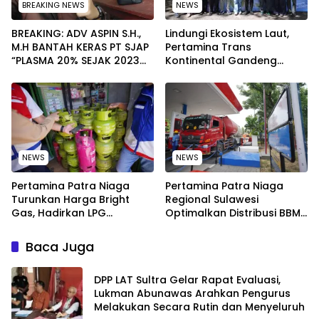
BREAKING NEWS
NEWS
BREAKING: ADV ASPIN S.H.,
Lindungi Ekosistem Laut,
M.H BANTAH KERAS PT SJAP
Pertamina Trans
“PLASMA 20% SEJAK 2023
Kontinental Gandeng
TIDAK PERNAH SAMPAI KE
Elemen Masyarakat Jaga
WARGA WAWOONE!
Kebersihan Pantai di
Bitung, Sulawesi
NEWS
NEWS
Pertamina Patra Niaga
Pertamina Patra Niaga
Turunkan Harga Bright
Regional Sulawesi
Gas, Hadirkan LPG
Optimalkan Distribusi BBM
Berkualitas dengan Harga
untuk Jaga Kelancaran
Lebih Kompetitif
Pasokan Energi di Seluruh
Baca Juga
Wilayah Sulawesi
‎DPP LAT Sultra Gelar Rapat Evaluasi,
Lukman Abunawas Arahkan Pengurus
Melakukan Secara Rutin dan Menyeluruh