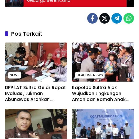
Keluarga Berencana
Pos Terkait
NEWS
HEADLINE NEWS
‎DPP LAT Sultra Gelar Rapat
Kapolda Sultra Ajak
Evaluasi, Lukman
Wujudkan Lingkungan
Abunawas Arahkan
Aman dan Ramah Anak
Pengurus Melakukan
pada Peringatan Hari Anak
Secara Rutin dan
Nasional 2026
Menyeluruh