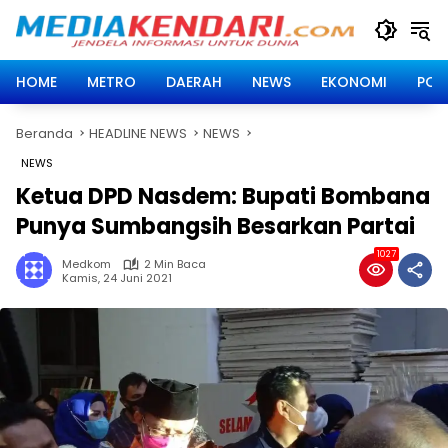
Langsung
ke
konten
HOME
METRO
DAERAH
NEWS
EKONOMI
POLI
Beranda
HEADLINE NEWS
NEWS
NEWS
Ketua DPD Nasdem: Bupati Bombana
Punya Sumbangsih Besarkan Partai
1027
Medkom
2 Min Baca
Kamis, 24 Juni 2021