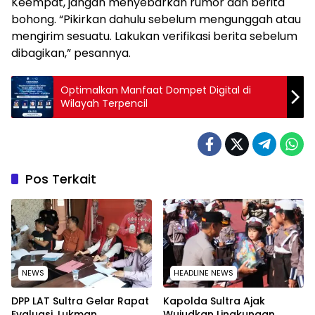
Keempat, jangan menyebarkan rumor dan berita
bohong. “Pikirkan dahulu sebelum mengunggah atau
mengirim sesuatu. Lakukan verifikasi berita sebelum
dibagikan,” pesannya.
Optimalkan Manfaat Dompet Digital di
Wilayah Terpencil
Pos Terkait
NEWS
HEADLINE NEWS
‎DPP LAT Sultra Gelar Rapat
Kapolda Sultra Ajak
Evaluasi, Lukman
Wujudkan Lingkungan