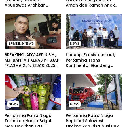
Abunawas Arahkan
Aman dan Ramah Anak
Pengurus Melakukan
pada Peringatan Hari Anak
Secara Rutin dan
Nasional 2026
Menyeluruh
BREAKING NEWS
NEWS
BREAKING: ADV ASPIN S.H.,
Lindungi Ekosistem Laut,
M.H BANTAH KERAS PT SJAP
Pertamina Trans
“PLASMA 20% SEJAK 2023
Kontinental Gandeng
TIDAK PERNAH SAMPAI KE
Elemen Masyarakat Jaga
WARGA WAWOONE!
Kebersihan Pantai di
Bitung, Sulawesi
NEWS
NEWS
Pertamina Patra Niaga
Pertamina Patra Niaga
Turunkan Harga Bright
Regional Sulawesi
Gas, Hadirkan LPG
Optimalkan Distribusi BBM