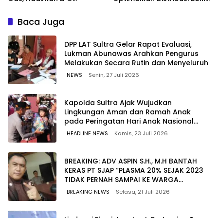
Berkualitas dengan Harga
untuk Jaga Kelancaran
Lebih Kompetitif
Pasokan Energi di Seluruh
Baca Juga
Wilayah Sulawesi
‎DPP LAT Sultra Gelar Rapat Evaluasi,
Lukman Abunawas Arahkan Pengurus
Melakukan Secara Rutin dan Menyeluruh
NEWS
Senin, 27 Juli 2026
Kapolda Sultra Ajak Wujudkan
Lingkungan Aman dan Ramah Anak
pada Peringatan Hari Anak Nasional
2026
HEADLINE NEWS
Kamis, 23 Juli 2026
BREAKING: ADV ASPIN S.H., M.H BANTAH
KERAS PT SJAP “PLASMA 20% SEJAK 2023
TIDAK PERNAH SAMPAI KE WARGA
WAWOONE!
BREAKING NEWS
Selasa, 21 Juli 2026