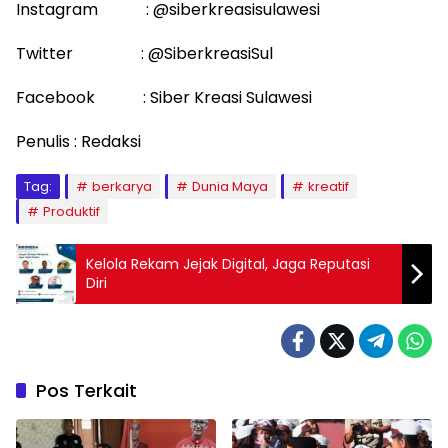
Instagram : @siberkreasisulawesi
Twitter : @SiberkreasiSul
Facebook : Siber Kreasi Sulawesi
Penulis : Redaksi
Tag:
berkarya
Dunia Maya
kreatif
Produktif
Kelola Rekam Jejak Digital, Jaga Reputasi
Diri
Pos Terkait