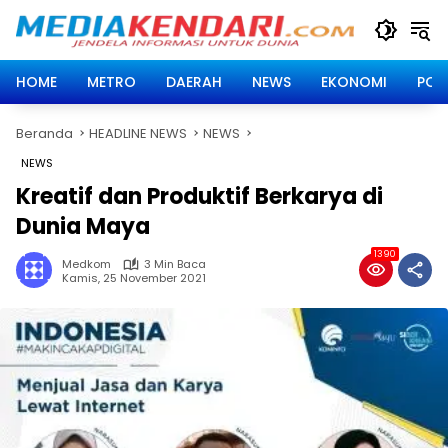
Langsung
ke
konten
HOME
METRO
DAERAH
NEWS
EKONOMI
POLI
Beranda
HEADLINE NEWS
NEWS
NEWS
Kreatif dan Produktif Berkarya di
Dunia Maya
1390
Medkom
3 Min Baca
Kamis, 25 November 2021