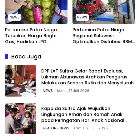
NEWS
NEWS
Pertamina Patra Niaga
Pertamina Patra Niaga
Turunkan Harga Bright
Regional Sulawesi
Gas, Hadirkan LPG
Optimalkan Distribusi BBM
Berkualitas dengan Harga
untuk Jaga Kelancaran
Lebih Kompetitif
Pasokan Energi di Seluruh
Baca Juga
Wilayah Sulawesi
‎DPP LAT Sultra Gelar Rapat Evaluasi,
Lukman Abunawas Arahkan Pengurus
Melakukan Secara Rutin dan Menyeluruh
NEWS
Senin, 27 Juli 2026
Kapolda Sultra Ajak Wujudkan
Lingkungan Aman dan Ramah Anak
pada Peringatan Hari Anak Nasional
2026
HEADLINE NEWS
Kamis, 23 Juli 2026