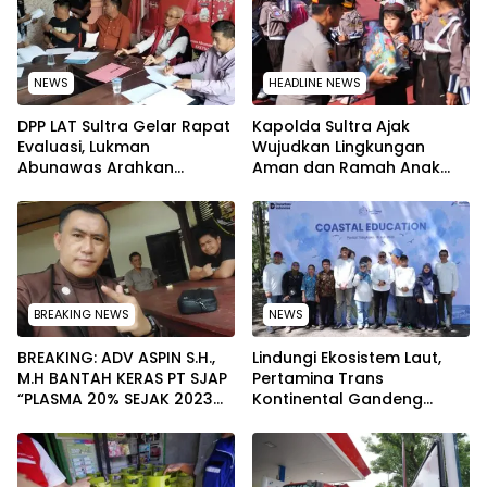
NEWS
HEADLINE NEWS
‎DPP LAT Sultra Gelar Rapat
Kapolda Sultra Ajak
Evaluasi, Lukman
Wujudkan Lingkungan
Abunawas Arahkan
Aman dan Ramah Anak
Pengurus Melakukan
pada Peringatan Hari Anak
Secara Rutin dan
Nasional 2026
Menyeluruh
BREAKING NEWS
NEWS
BREAKING: ADV ASPIN S.H.,
Lindungi Ekosistem Laut,
M.H BANTAH KERAS PT SJAP
Pertamina Trans
“PLASMA 20% SEJAK 2023
Kontinental Gandeng
TIDAK PERNAH SAMPAI KE
Elemen Masyarakat Jaga
WARGA WAWOONE!
Kebersihan Pantai di
Bitung, Sulawesi