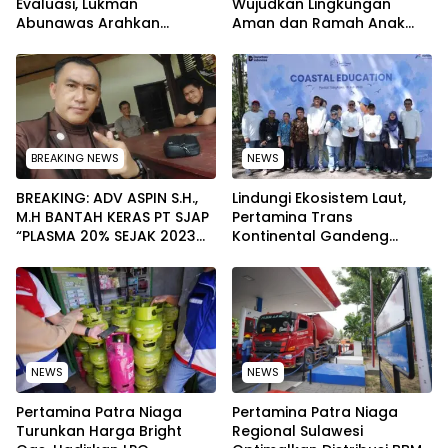
Evaluasi, Lukman
Wujudkan Lingkungan
Abunawas Arahkan
Aman dan Ramah Anak
Pengurus Melakukan
pada Peringatan Hari Anak
Secara Rutin dan
Nasional 2026
Menyeluruh
BREAKING NEWS
NEWS
BREAKING: ADV ASPIN S.H.,
Lindungi Ekosistem Laut,
M.H BANTAH KERAS PT SJAP
Pertamina Trans
“PLASMA 20% SEJAK 2023
Kontinental Gandeng
TIDAK PERNAH SAMPAI KE
Elemen Masyarakat Jaga
WARGA WAWOONE!
Kebersihan Pantai di
Bitung, Sulawesi
NEWS
NEWS
Pertamina Patra Niaga
Pertamina Patra Niaga
Turunkan Harga Bright
Regional Sulawesi