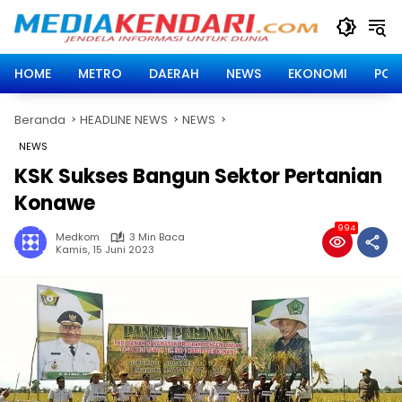
Langsung
ke
konten
HOME
METRO
DAERAH
NEWS
EKONOMI
POLI
Beranda
HEADLINE NEWS
NEWS
NEWS
KSK Sukses Bangun Sektor Pertanian
Konawe
994
Medkom
3 Min Baca
Kamis, 15 Juni 2023