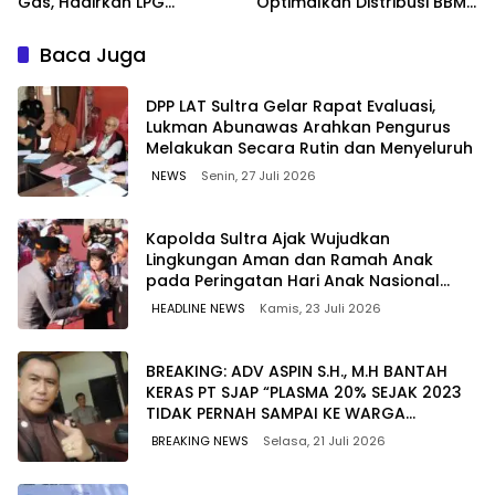
Gas, Hadirkan LPG
Optimalkan Distribusi BBM
Berkualitas dengan Harga
untuk Jaga Kelancaran
Lebih Kompetitif
Pasokan Energi di Seluruh
Baca Juga
Wilayah Sulawesi
‎DPP LAT Sultra Gelar Rapat Evaluasi,
Lukman Abunawas Arahkan Pengurus
Melakukan Secara Rutin dan Menyeluruh
NEWS
Senin, 27 Juli 2026
Kapolda Sultra Ajak Wujudkan
Lingkungan Aman dan Ramah Anak
pada Peringatan Hari Anak Nasional
2026
HEADLINE NEWS
Kamis, 23 Juli 2026
BREAKING: ADV ASPIN S.H., M.H BANTAH
KERAS PT SJAP “PLASMA 20% SEJAK 2023
TIDAK PERNAH SAMPAI KE WARGA
WAWOONE!
BREAKING NEWS
Selasa, 21 Juli 2026