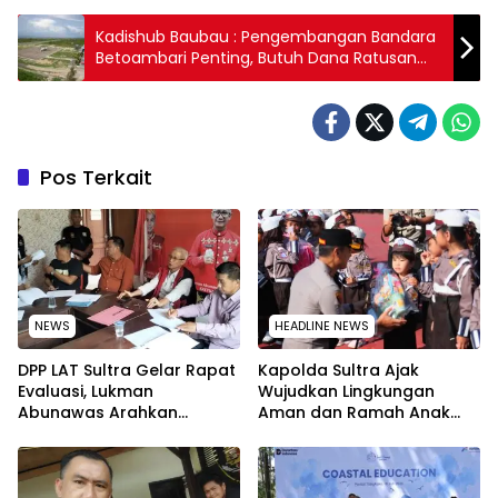
Kadishub Baubau : Pengembangan Bandara
Betoambari Penting, Butuh Dana Ratusan
Miliar
Pos Terkait
NEWS
HEADLINE NEWS
‎DPP LAT Sultra Gelar Rapat
Kapolda Sultra Ajak
Evaluasi, Lukman
Wujudkan Lingkungan
Abunawas Arahkan
Aman dan Ramah Anak
Pengurus Melakukan
pada Peringatan Hari Anak
Secara Rutin dan
Nasional 2026
Menyeluruh