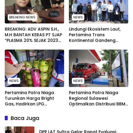
BREAKING NEWS
NEWS
BREAKING: ADV ASPIN S.H.,
Lindungi Ekosistem Laut,
M.H BANTAH KERAS PT SJAP
Pertamina Trans
“PLASMA 20% SEJAK 2023
Kontinental Gandeng
TIDAK PERNAH SAMPAI KE
Elemen Masyarakat Jaga
WARGA WAWOONE!
Kebersihan Pantai di
Bitung, Sulawesi
NEWS
NEWS
Pertamina Patra Niaga
Pertamina Patra Niaga
Turunkan Harga Bright
Regional Sulawesi
Gas, Hadirkan LPG
Optimalkan Distribusi BBM
Berkualitas dengan Harga
untuk Jaga Kelancaran
Lebih Kompetitif
Pasokan Energi di Seluruh
Baca Juga
Wilayah Sulawesi
‎DPP LAT Sultra Gelar Rapat Evaluasi,