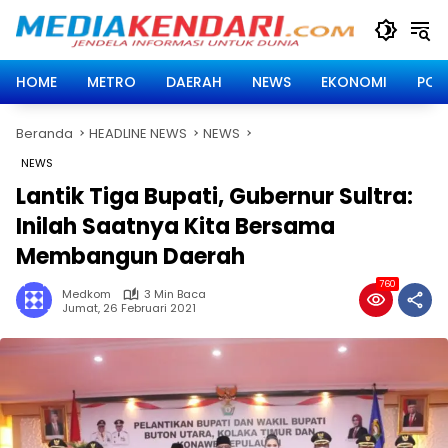
Langsung
ke
konten
HOME
METRO
DAERAH
NEWS
EKONOMI
POLI
Beranda
HEADLINE NEWS
NEWS
NEWS
Lantik Tiga Bupati, Gubernur Sultra:
Inilah Saatnya Kita Bersama
Membangun Daerah
760
Medkom
3 Min Baca
Jumat, 26 Februari 2021