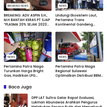
BREAKING NEWS
NEWS
BREAKING: ADV ASPIN S.H.,
Lindungi Ekosistem Laut,
M.H BANTAH KERAS PT SJAP
Pertamina Trans
“PLASMA 20% SEJAK 2023
Kontinental Gandeng
TIDAK PERNAH SAMPAI KE
Elemen Masyarakat Jaga
WARGA WAWOONE!
Kebersihan Pantai di
Bitung, Sulawesi
NEWS
NEWS
Pertamina Patra Niaga
Pertamina Patra Niaga
Turunkan Harga Bright
Regional Sulawesi
Gas, Hadirkan LPG
Optimalkan Distribusi BBM
Berkualitas dengan Harga
untuk Jaga Kelancaran
Lebih Kompetitif
Pasokan Energi di Seluruh
Baca Juga
Wilayah Sulawesi
‎DPP LAT Sultra Gelar Rapat Evaluasi,
Lukman Abunawas Arahkan Pengurus
Melakukan Secara Rutin dan Menyeluruh