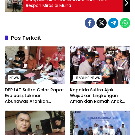
Respon Miras di Muna
Pos Terkait
NEWS
HEADLINE NEWS
‎DPP LAT Sultra Gelar Rapat
Kapolda Sultra Ajak
Evaluasi, Lukman
Wujudkan Lingkungan
Abunawas Arahkan
Aman dan Ramah Anak
Pengurus Melakukan
pada Peringatan Hari Anak
Secara Rutin dan
Nasional 2026
Menyeluruh