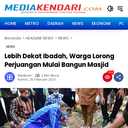
Langsung
ke
konten
HOME
METRO
DAERAH
NEWS
EKONOMI
POLI
Beranda
HEADLINE NEWS
NEWS
NEWS
Lebih Dekat Ibadah, Warga Lorong
Perjuangan Mulai Bangun Masjid
706
Medkom
2 Min Baca
Kamis, 25 Februari 2021