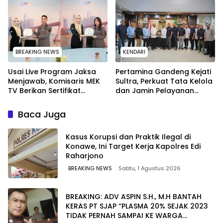
Tersangka Tetap Sah
Secara Hukum
BREAKING NEWS
KENDARI
Usai Live Program Jaksa
Pertamina Gandeng Kejati
Menjawab, Komisaris MEK
Sultra, Perkuat Tata Kelola
TV Berikan Sertifikat
dan Jamin Pelayanan
Penghargaan ke Jaksa
Energi untuk Masyarakat
Kejari Muna
Baca Juga
Kasus Korupsi dan Praktik Ilegal di
Konawe, Ini Target Kerja Kapolres Edi
Raharjono
BREAKING NEWS
Sabtu, 1 Agustus 2026
BREAKING: ADV ASPIN S.H., M.H BANTAH
KERAS PT SJAP “PLASMA 20% SEJAK 2023
TIDAK PERNAH SAMPAI KE WARGA