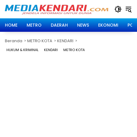
Langsung
ke
konten
HOME
METRO
DAERAH
NEWS
EKONOMI
POLI
Beranda
METRO KOTA
KENDARI
HUKUM & KRIMINAL
KENDARI
METRO KOTA