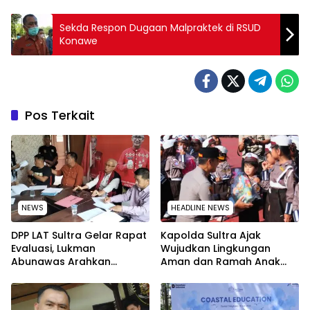
Sekda Respon Dugaan Malpraktek di RSUD
Konawe
Pos Terkait
NEWS
HEADLINE NEWS
‎DPP LAT Sultra Gelar Rapat
Kapolda Sultra Ajak
Evaluasi, Lukman
Wujudkan Lingkungan
Abunawas Arahkan
Aman dan Ramah Anak
Pengurus Melakukan
pada Peringatan Hari Anak
Secara Rutin dan
Nasional 2026
Menyeluruh