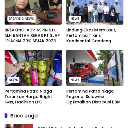
BREAKING NEWS
NEWS
BREAKING: ADV ASPIN S.H.,
Lindungi Ekosistem Laut,
M.H BANTAH KERAS PT SJAP
Pertamina Trans
“PLASMA 20% SEJAK 2023
Kontinental Gandeng
TIDAK PERNAH SAMPAI KE
Elemen Masyarakat Jaga
WARGA WAWOONE!
Kebersihan Pantai di
Bitung, Sulawesi
NEWS
NEWS
Pertamina Patra Niaga
Pertamina Patra Niaga
Turunkan Harga Bright
Regional Sulawesi
Gas, Hadirkan LPG
Optimalkan Distribusi BBM
Berkualitas dengan Harga
untuk Jaga Kelancaran
Lebih Kompetitif
Pasokan Energi di Seluruh
Baca Juga
Wilayah Sulawesi