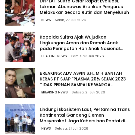
‎DPP LAT Sultra Gelar Rapat Evaluasi,
Lukman Abunawas Arahkan Pengurus
Melakukan Secara Rutin dan Menyeluruh
NEWS
Senin, 27 Juli 2026
Kapolda Sultra Ajak Wujudkan
Lingkungan Aman dan Ramah Anak
pada Peringatan Hari Anak Nasional
2026
HEADLINE NEWS
Kamis, 23 Juli 2026
BREAKING: ADV ASPIN S.H., M.H BANTAH
KERAS PT SJAP “PLASMA 20% SEJAK 2023
TIDAK PERNAH SAMPAI KE WARGA
WAWOONE!
BREAKING NEWS
Selasa, 21 Juli 2026
Lindungi Ekosistem Laut, Pertamina Trans
Kontinental Gandeng Elemen
Masyarakat Jaga Kebersihan Pantai di
Bitung, Sulawesi
NEWS
Selasa, 21 Juli 2026