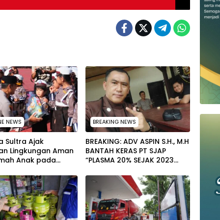
NE NEWS
BREAKING NEWS
 Sultra Ajak
BREAKING: ADV ASPIN S.H., M.H
an Lingkungan Aman
BANTAH KERAS PT SJAP
mah Anak pada
“PLASMA 20% SEJAK 2023
tan Hari Anak
TIDAK PERNAH SAMPAI KE
al 2026
WARGA WAWOONE!