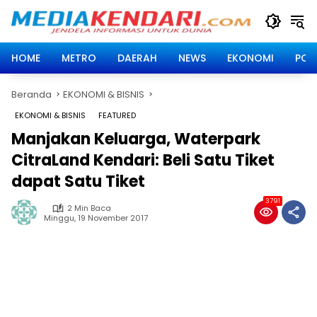
Langsung
ke
konten
HOME
METRO
DAERAH
NEWS
EKONOMI
POLI
Beranda
EKONOMI & BISNIS
EKONOMI & BISNIS
FEATURED
Manjakan Keluarga, Waterpark
CitraLand Kendari: Beli Satu Tiket
dapat Satu Tiket
3791
2 Min Baca
Minggu, 19 November 2017