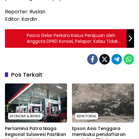
Reporter: Ruslan
Editor: Kardin
Pasca Gelar Perkara Kasus Penipuan oleh
Anggota DPRD Konsel, Pelapor: Kalau Tidak
Jadi Tersangka, Keterlaluan
Pos Terkait
EKONOMI & BISNIS
ADVETORIAL
Pertamina Patra Niaga
Epson Asia Tenggara
Regional Sulawesi Pastikan
membuka pendaftaran