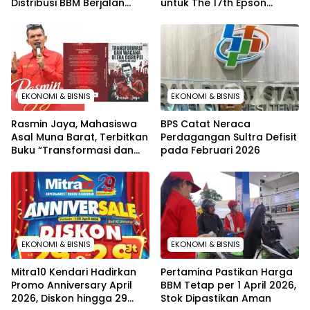
Distribusi BBM Berjalan
untuk The 17th Epson
Aman dan Lancar di
International Pano Awards
Seluruh Wilayah Sulawesi
2026
EKONOMI & BISNIS
EKONOMI & BISNIS
Rasmin Jaya, Mahasiswa
BPS Catat Neraca
Asal Muna Barat, Terbitkan
Perdagangan Sultra Defisit
Buku “Transformasi dan
pada Februari 2026
Wacana di Era Distrupsi”
EKONOMI & BISNIS
EKONOMI & BISNIS
Mitra10 Kendari Hadirkan
Pertamina Pastikan Harga
Promo Anniversary April
BBM Tetap per 1 April 2026,
2026, Diskon hingga 29
Stok Dipastikan Aman