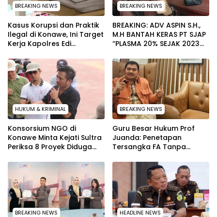
BREAKING NEWS
BREAKING NEWS
Kasus Korupsi dan Praktik
BREAKING: ADV ASPIN S.H.,
Ilegal di Konawe, Ini Target
M.H BANTAH KERAS PT SJAP
Kerja Kapolres Edi
“PLASMA 20% SEJAK 2023
Raharjono
TIDAK PERNAH SAMPAI KE
WARGA WAWOONE!
HUKUM & KRIMINAL
BREAKING NEWS
Konsorsium NGO di
Guru Besar Hukum Prof
Konawe Minta Kejati Sultra
Juanda: Penetapan
Periksa 8 Proyek Diduga
Tersangka FA Tanpa
Bermasalah ‎
Pemeriksaan Calon
Tersangka Tetap Sah
Secara Hukum
BREAKING NEWS
HEADLINE NEWS