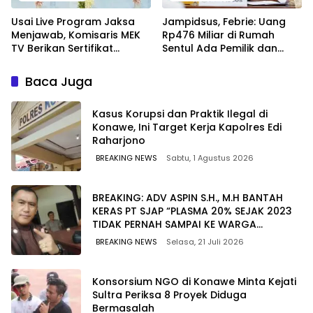
Usai Live Program Jaksa
Jampidsus, Febrie: Uang
Menjawab, Komisaris MEK
Rp476 Miliar di Rumah
TV Berikan Sertifikat
Sentul Ada Pemilik dan
Penghargaan ke Jaksa
Kegiatannya
Kejari Muna
Baca Juga
Kasus Korupsi dan Praktik Ilegal di
Konawe, Ini Target Kerja Kapolres Edi
Raharjono
BREAKING NEWS
Sabtu, 1 Agustus 2026
BREAKING: ADV ASPIN S.H., M.H BANTAH
KERAS PT SJAP “PLASMA 20% SEJAK 2023
TIDAK PERNAH SAMPAI KE WARGA
WAWOONE!
BREAKING NEWS
Selasa, 21 Juli 2026
Konsorsium NGO di Konawe Minta Kejati
Sultra Periksa 8 Proyek Diduga
Bermasalah ‎