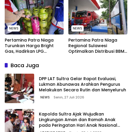
Bitung, Sulawesi
NEWS
NEWS
Pertamina Patra Niaga
Pertamina Patra Niaga
Turunkan Harga Bright
Regional Sulawesi
Gas, Hadirkan LPG
Optimalkan Distribusi BBM
Berkualitas dengan Harga
untuk Jaga Kelancaran
Lebih Kompetitif
Pasokan Energi di Seluruh
Baca Juga
Wilayah Sulawesi
‎DPP LAT Sultra Gelar Rapat Evaluasi,
Lukman Abunawas Arahkan Pengurus
Melakukan Secara Rutin dan Menyeluruh
NEWS
Senin, 27 Juli 2026
Kapolda Sultra Ajak Wujudkan
Lingkungan Aman dan Ramah Anak
pada Peringatan Hari Anak Nasional
2026