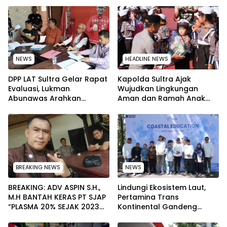
NEWS
HEADLINE NEWS
‎DPP LAT Sultra Gelar Rapat
Kapolda Sultra Ajak
Evaluasi, Lukman
Wujudkan Lingkungan
Abunawas Arahkan
Aman dan Ramah Anak
Pengurus Melakukan
pada Peringatan Hari Anak
Secara Rutin dan
Nasional 2026
Menyeluruh
BREAKING NEWS
NEWS
BREAKING: ADV ASPIN S.H.,
Lindungi Ekosistem Laut,
M.H BANTAH KERAS PT SJAP
Pertamina Trans
“PLASMA 20% SEJAK 2023
Kontinental Gandeng
TIDAK PERNAH SAMPAI KE
Elemen Masyarakat Jaga
WARGA WAWOONE!
Kebersihan Pantai di