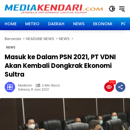
Langsung
ke
konten
HOME
METRO
DAERAH
NEWS
EKONOMI
POLI
Beranda
HEADLINE NEWS
NEWS
NEWS
Masuk ke Dalam PSN 2021, PT VDNI
Akan Kembali Dongkrak Ekonomi
Sultra
1153
Medkom
2 Min Baca
Selasa, 8 Juni 2021