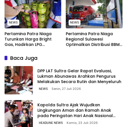
Bitung, Sulawesi
NEWS
NEWS
Pertamina Patra Niaga
Pertamina Patra Niaga
Turunkan Harga Bright
Regional Sulawesi
Gas, Hadirkan LPG
Optimalkan Distribusi BBM
Berkualitas dengan Harga
untuk Jaga Kelancaran
Lebih Kompetitif
Pasokan Energi di Seluruh
Baca Juga
Wilayah Sulawesi
‎DPP LAT Sultra Gelar Rapat Evaluasi,
Lukman Abunawas Arahkan Pengurus
Melakukan Secara Rutin dan Menyeluruh
NEWS
Senin, 27 Juli 2026
Kapolda Sultra Ajak Wujudkan
Lingkungan Aman dan Ramah Anak
pada Peringatan Hari Anak Nasional
2026
HEADLINE NEWS
Kamis, 23 Juli 2026