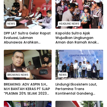
NEWS
HEADLINE NEWS
‎DPP LAT Sultra Gelar Rapat
Kapolda Sultra Ajak
Evaluasi, Lukman
Wujudkan Lingkungan
Abunawas Arahkan
Aman dan Ramah Anak
Pengurus Melakukan
pada Peringatan Hari Anak
Secara Rutin dan
Nasional 2026
Menyeluruh
BREAKING NEWS
NEWS
BREAKING: ADV ASPIN S.H.,
Lindungi Ekosistem Laut,
M.H BANTAH KERAS PT SJAP
Pertamina Trans
“PLASMA 20% SEJAK 2023
Kontinental Gandeng
TIDAK PERNAH SAMPAI KE
Elemen Masyarakat Jaga
WARGA WAWOONE!
Kebersihan Pantai di