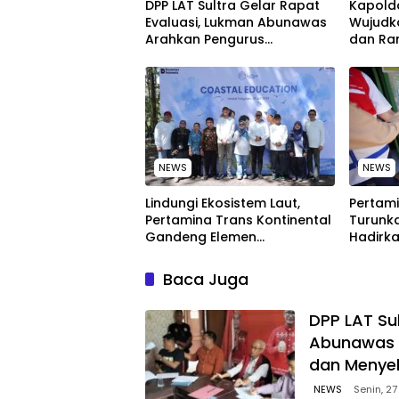
‎DPP LAT Sultra Gelar Rapat
Kapolda
Evaluasi, Lukman Abunawas
Wujudk
Arahkan Pengurus
dan Ra
Melakukan Secara Rutin dan
Peringa
Menyeluruh
Nasion
NEWS
NEWS
Lindungi Ekosistem Laut,
Pertami
Pertamina Trans Kontinental
Turunka
Gandeng Elemen
Hadirka
Masyarakat Jaga
dengan
Kebersihan Pantai di Bitung,
Kompeti
Baca Juga
Sulawesi
‎DPP LAT Su
Abunawas 
dan Menye
NEWS
Senin, 27