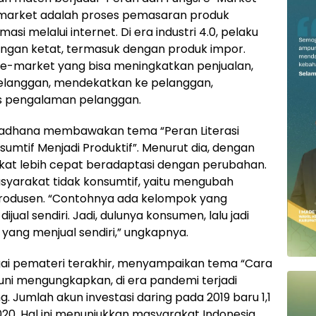
-market adalah proses pemasaran produk
i melalui internet. Di era industri 4.0, pelaku
ngan ketat, termasuk dengan produk impor.
e e-market yang bisa meningkatkan penjualan,
elanggan, mendekatkan ke pelanggan,
 pengalaman pelanggan.
aradhana membawakan tema “Peran Literasi
umtif Menjadi Produktif”. Menurut dia, dengan
akat lebih cepat beradaptasi dengan perubahan.
yarakat tidak konsumtif, yaitu mengubah
produsen. “Contohnya ada kelompok yang
al sendiri. Jadi, dulunya konsumen, lalu jadi
 yang menjual sendiri,” ungkapnya.
ai pemateri terakhir, menyampaikan tema “Cara
Runi mengungkapkan, di era pandemi terjadi
g. Jumlah akun investasi daring pada 2019 baru 1,1
2020. Hal ini menunjukkan masyarakat Indonesia