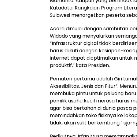
Mamonto. Adapun yang bertindak se
Katadata. Rangkaian Program Literasi
Sulawesi menargetkan peserta seba
Acara dimulai dengan sambutan beru
Widodo yang menyalurkan semangat l
“Infrastruktur digital tidak berdiri se
harus diikuti dengan kesiapan-kesi
internet dapat dioptimalkan untu
produktif,” kata Presiden.
Pemateri pertama adalah Giri Lum
Aksesibilitas, Jenis dan Fitur”. Me
membuka pintu untuk peluang baru b
pemilik usaha kecil merasa haru
agar bisa bertahan di dunia pasca 
memindahkan toko fisiknya ke lokapas
tidak, akan sulit berkembang,” ujarn
Berikutnya, Irfan Musa menyampaika