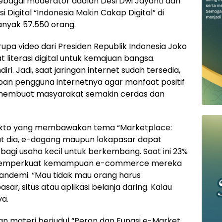
bagai moderator adalah Desi Dwi Jayanti dari
 Digital “Indonesia Makin Cakap Digital” di
nyak 57.550 orang.
pa video dari Presiden Republik Indonesia Joko
iterasi digital untuk kemajuan bangsa.
ndiri. Jadi, saat jaringan internet sudah tersedia,
apan pengguna internetnya agar manfaat positif
k membuat masyarakat semakin cerdas dan
akto yang membawakan tema “Marketplace:
nurut dia, e-dagang maupun lokapasar dapat
agi usaha kecil untuk berkembang. Saat ini 23%
s memperkuat kemampuan e-commerce mereka
pandemi. “Mau tidak mau orang harus
ar, situs atau aplikasi belanja daring. Kalau
ya.
n materi berjudul “Peran dan Fungsi e-Market