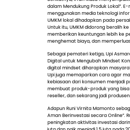
dalam Mendukung Produk Lokal”. E
menggunakan media teknologi informas
UMKM lokal dihadapkan pada persai
Untuk itu, UMKM didorong beralih k
memberikan keuntungan lebih ke p
menghemat biaya, dan memperluas
Sebagai pemateri ketiga, Upi Asm
Digital untuk Mengubah Mindset Kons
digital mindset diharapkan masyar
Upi juga memaparkan cara agar mas
kebiasaan dari konsumen menjadi 
membuat produk-produk yang bisa diju
reseller, dan sekarang jadi produsen
Adapun Runi Virnita Mamonto sebag
Aman Berinvestasi secara Online”. 
peningkatan aktivitas investasi darin
juta dan naik menjadi 1,5 juta pada 