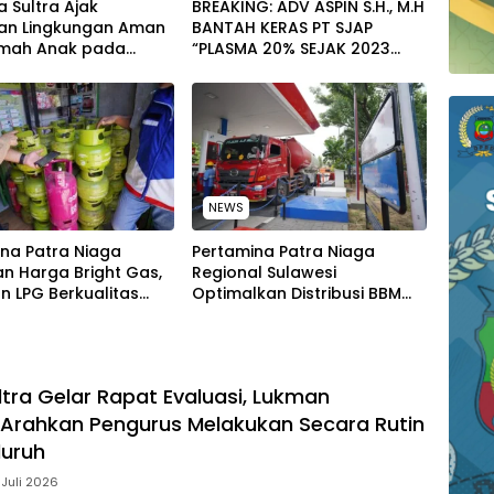
 Sultra Ajak
BREAKING: ADV ASPIN S.H., M.H
an Lingkungan Aman
BANTAH KERAS PT SJAP
mah Anak pada
“PLASMA 20% SEJAK 2023
tan Hari Anak
TIDAK PERNAH SAMPAI KE
al 2026
WARGA WAWOONE!
NEWS
na Patra Niaga
Pertamina Patra Niaga
n Harga Bright Gas,
Regional Sulawesi
n LPG Berkualitas
Optimalkan Distribusi BBM
 Harga Lebih
untuk Jaga Kelancaran
tif
Pasokan Energi di Seluruh
Wilayah Sulawesi
ltra Gelar Rapat Evaluasi, Lukman
Arahkan Pengurus Melakukan Secara Rutin
luruh
 Juli 2026