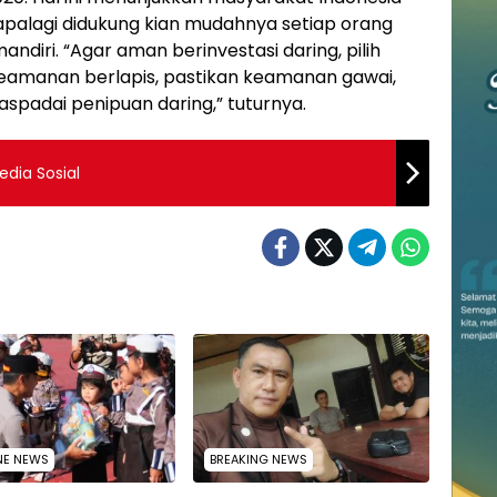
 apalagi didukung kian mudahnya setiap orang
ndiri. “Agar aman berinvestasi daring, pilih
keamanan berlapis, pastikan keamanan gawai,
waspadai penipuan daring,” tuturnya.
dia Sosial
NE NEWS
BREAKING NEWS