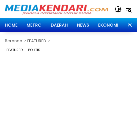
Langsung
ke
konten
HOME
METRO
DAERAH
NEWS
EKONOMI
POLI
Beranda
FEATURED
FEATURED
POLITIK