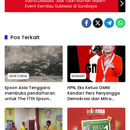
Sultra Didaulat Jadi Tuan Rumah dalam
Event Kemilau Sulawesi di Surabaya
Pos Terkait
ADVETORIAL
KENDARI
Epson Asia Tenggara
HPN, Eks Ketua GMNI
membuka pendaftaran
Kendari: Pers Penyangga
untuk The 17th Epson
Demokrasi dan Mitra
International Pano Awards
Strategis
2026