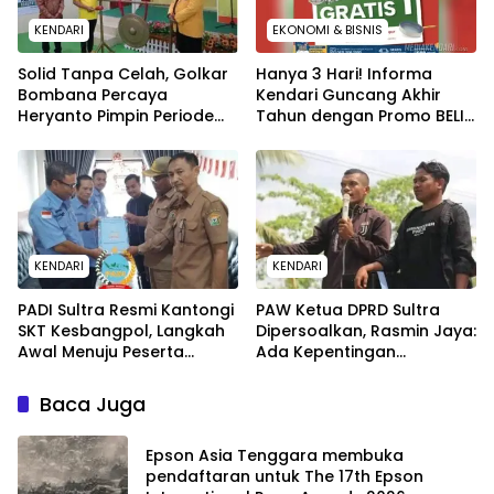
KENDARI
EKONOMI & BISNIS
Solid Tanpa Celah, Golkar
Hanya 3 Hari! Informa
Bombana Percaya
Kendari Guncang Akhir
Heryanto Pimpin Periode
Tahun dengan Promo BELI 1
Berikutnya
GRATIS 1
KENDARI
KENDARI
PADI Sultra Resmi Kantongi
PAW Ketua DPRD Sultra
SKT Kesbangpol, Langkah
Dipersoalkan, Rasmin Jaya:
Awal Menuju Peserta
Ada Kepentingan
Pemilu 2029
Terselubung!
Baca Juga
Epson Asia Tenggara membuka
pendaftaran untuk The 17th Epson