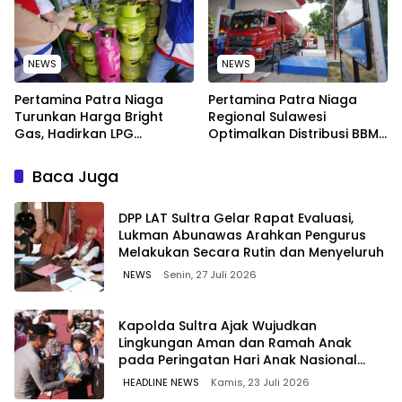
NEWS
NEWS
Pertamina Patra Niaga
Pertamina Patra Niaga
Turunkan Harga Bright
Regional Sulawesi
Gas, Hadirkan LPG
Optimalkan Distribusi BBM
Berkualitas dengan Harga
untuk Jaga Kelancaran
Lebih Kompetitif
Pasokan Energi di Seluruh
Baca Juga
Wilayah Sulawesi
‎DPP LAT Sultra Gelar Rapat Evaluasi,
Lukman Abunawas Arahkan Pengurus
Melakukan Secara Rutin dan Menyeluruh
NEWS
Senin, 27 Juli 2026
Kapolda Sultra Ajak Wujudkan
Lingkungan Aman dan Ramah Anak
pada Peringatan Hari Anak Nasional
2026
HEADLINE NEWS
Kamis, 23 Juli 2026