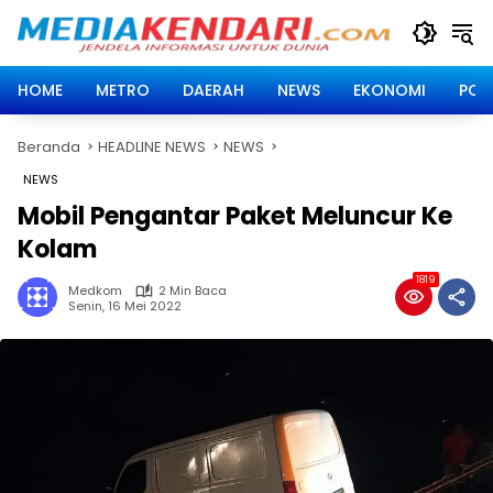
Langsung
ke
konten
HOME
METRO
DAERAH
NEWS
EKONOMI
POLI
Beranda
HEADLINE NEWS
NEWS
NEWS
Mobil Pengantar Paket Meluncur Ke
Kolam
1819
Medkom
2 Min Baca
Senin, 16 Mei 2022