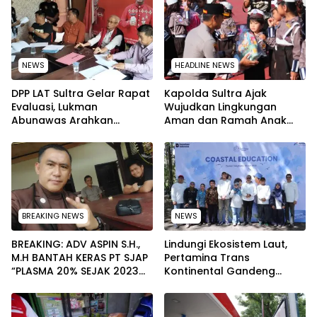
NEWS
HEADLINE NEWS
‎DPP LAT Sultra Gelar Rapat
Kapolda Sultra Ajak
Evaluasi, Lukman
Wujudkan Lingkungan
Abunawas Arahkan
Aman dan Ramah Anak
Pengurus Melakukan
pada Peringatan Hari Anak
Secara Rutin dan
Nasional 2026
Menyeluruh
BREAKING NEWS
NEWS
BREAKING: ADV ASPIN S.H.,
Lindungi Ekosistem Laut,
M.H BANTAH KERAS PT SJAP
Pertamina Trans
“PLASMA 20% SEJAK 2023
Kontinental Gandeng
TIDAK PERNAH SAMPAI KE
Elemen Masyarakat Jaga
WARGA WAWOONE!
Kebersihan Pantai di
Bitung, Sulawesi