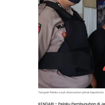
Tampak Pelaku saat diamankan pihak kepolisian
KENDARI – Pelaku Pembunuhan di Jem