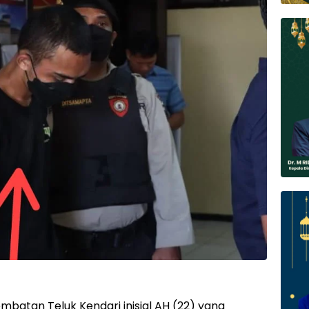
batan Teluk Kendari inisial AH (22) yang