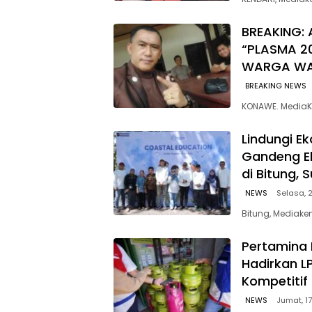
BREAKING: 
“PLASMA 2
WARGA W
BREAKING NEWS
KONAWE. MediaK
Lindungi E
Gandeng E
di Bitung, 
NEWS
Selasa, 2
Bitung, Mediaken
Pertamina 
Hadirkan L
Kompetitif
NEWS
Jumat, 17