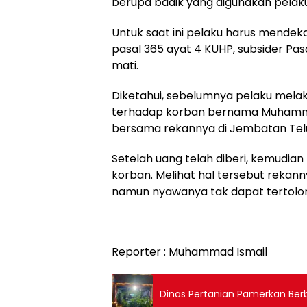
berupa badik yang digunakan pelak
Untuk saat ini pelaku harus mendeka
pasal 365 ayat 4 KUHP, subsider P
mati.
Diketahui, sebelumnya pelaku me
terhadap korban bernama Muhamma
bersama rekannya di Jembatan Telu
Setelah uang telah diberi, kemudia
korban. Melihat hal tersebut rekan
namun nyawanya tak dapat tertolo
Reporter : Muhammad Ismail
Dinas Pertanian Pamerkan Berb