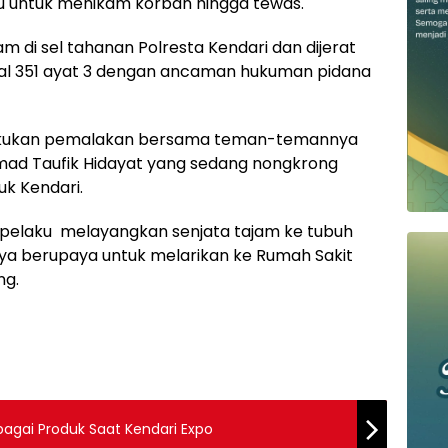
u untuk menikam korban hingga tewas.
m di sel tahanan Polresta Kendari dan dijerat
asal 351 ayat 3 dengan ancaman hukuman pidana
lakukan pemalakan bersama teman-temannya
d Taufik Hidayat yang sedang nongkrong
k Kendari.
n pelaku melayangkan senjata tajam ke tubuh
nya berupaya untuk melarikan ke Rumah Sakit
ng.
agai Produk Saat Kendari Expo