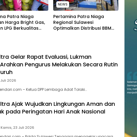
NEWS
na Patra Niaga
Pertamina Patra Niaga
n Harga Bright Gas,
Regional Sulawesi
n LPG Berkualitas
Optimalkan Distribusi BBM
 Harga Lebih
untuk Jaga Kelancaran
tif
Pasokan Energi di Seluruh
Wilayah Sulawesi
ltra Gelar Rapat Evaluasi, Lukman
Arahkan Pengurus Melakukan Secara Rutin
luruh
 Juli 2026
endari.com – Ketua DPP Lembaga Adat Tolaki…
ltra Ajak Wujudkan Lingkungan Aman dan
 pada Peringatan Hari Anak Nasional
Kamis, 23 Juli 2026
kendari.com – Polda Sulawesi Tenggara menggelar upacara…