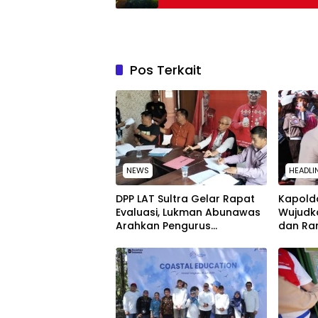
Pos Terkait
NEWS
HEADLI
‎DPP LAT Sultra Gelar Rapat
Kapolda
Evaluasi, Lukman Abunawas
Wujudk
Arahkan Pengurus
dan Ra
Melakukan Secara Rutin dan
Peringa
Menyeluruh
Nasion