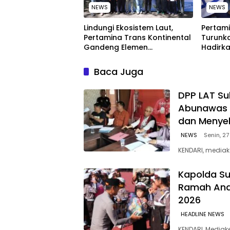
NEWS
NEWS
Lindungi Ekosistem Laut,
Pertami
Pertamina Trans Kontinental
Turunka
Gandeng Elemen
Hadirka
Masyarakat Jaga
dengan
Kebersihan Pantai di Bitung,
Kompeti
Baca Juga
Sulawesi
‎DPP LAT Su
Abunawas 
dan Menye
NEWS
Senin, 27
KENDARI, mediak
Kapolda Su
Ramah Anak
2026
HEADLINE NEWS
KENDARI, Media