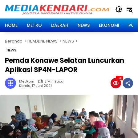
Langsung
ke
konten
HOME
METRO
DAERAH
NEWS
EKONOMI
POLI
Beranda
HEADLINE NEWS
NEWS
NEWS
Pemda Konawe Selatan Luncurkan
Aplikasi SP4N-LAPOR
1148
Medkom
2 Min Baca
Kamis, 17 Juni 2021