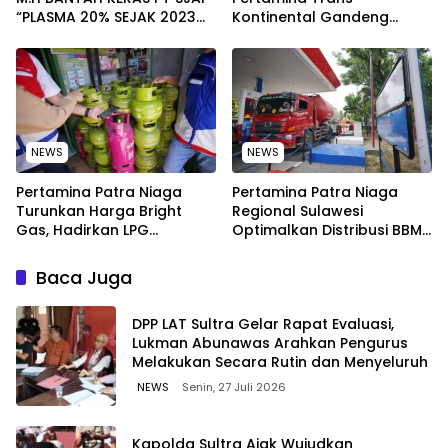
“PLASMA 20% SEJAK 2023
Kontinental Gandeng
TIDAK PERNAH SAMPAI KE
Elemen Masyarakat Jaga
WARGA WAWOONE!
Kebersihan Pantai di
Bitung, Sulawesi
NEWS
NEWS
Pertamina Patra Niaga
Pertamina Patra Niaga
Turunkan Harga Bright
Regional Sulawesi
Gas, Hadirkan LPG
Optimalkan Distribusi BBM
Berkualitas dengan Harga
untuk Jaga Kelancaran
Lebih Kompetitif
Pasokan Energi di Seluruh
Baca Juga
Wilayah Sulawesi
‎DPP LAT Sultra Gelar Rapat Evaluasi,
Lukman Abunawas Arahkan Pengurus
Melakukan Secara Rutin dan Menyeluruh
NEWS
Senin, 27 Juli 2026
Kapolda Sultra Ajak Wujudkan