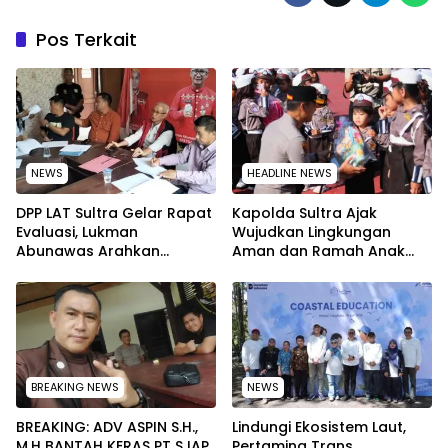
Pos Terkait
NEWS
HEADLINE NEWS
‎DPP LAT Sultra Gelar Rapat
Kapolda Sultra Ajak
Evaluasi, Lukman
Wujudkan Lingkungan
Abunawas Arahkan
Aman dan Ramah Anak
Pengurus Melakukan
pada Peringatan Hari Anak
Secara Rutin dan
Nasional 2026
Menyeluruh
BREAKING NEWS
NEWS
BREAKING: ADV ASPIN S.H.,
Lindungi Ekosistem Laut,
M.H BANTAH KERAS PT SJAP
Pertamina Trans