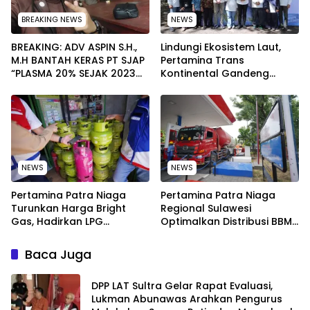
BREAKING NEWS
NEWS
BREAKING: ADV ASPIN S.H.,
Lindungi Ekosistem Laut,
M.H BANTAH KERAS PT SJAP
Pertamina Trans
“PLASMA 20% SEJAK 2023
Kontinental Gandeng
TIDAK PERNAH SAMPAI KE
Elemen Masyarakat Jaga
WARGA WAWOONE!
Kebersihan Pantai di
Bitung, Sulawesi
NEWS
NEWS
Pertamina Patra Niaga
Pertamina Patra Niaga
Turunkan Harga Bright
Regional Sulawesi
Gas, Hadirkan LPG
Optimalkan Distribusi BBM
Berkualitas dengan Harga
untuk Jaga Kelancaran
Lebih Kompetitif
Pasokan Energi di Seluruh
Baca Juga
Wilayah Sulawesi
‎DPP LAT Sultra Gelar Rapat Evaluasi,
Lukman Abunawas Arahkan Pengurus