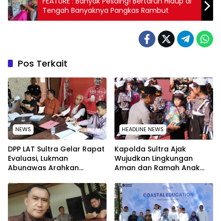
FEATURE : Banyak Pesaing! Bertaruh Hidup di
Tengah Banyaknya Pangkas Rambut
Pos Terkait
NEWS
HEADLINE NEWS
‎DPP LAT Sultra Gelar Rapat
Kapolda Sultra Ajak
Evaluasi, Lukman
Wujudkan Lingkungan
Abunawas Arahkan
Aman dan Ramah Anak
Pengurus Melakukan
pada Peringatan Hari Anak
Secara Rutin dan
Nasional 2026
Menyeluruh