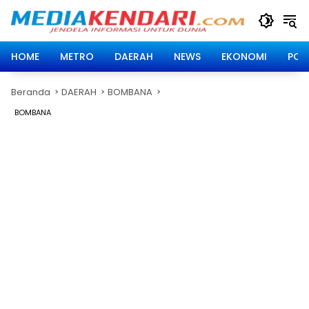
Langsung
ke
konten
HOME
METRO
DAERAH
NEWS
EKONOMI
POLI
Beranda
DAERAH
BOMBANA
BOMBANA