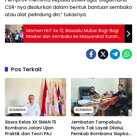
CSR-nya disalurkan dalam bentuk bantuan sembako
atau alat pelindung diri,” tukasnya.
Momen HUT ke 12, Bawaslu Mubar Bagi-Bagi
Masker dan Sembako ke Masyarakat Kurang
Mampu
Pos Terkait
BOMBANA
BOMBANA
Siswa Kelas XII SMAN 15
Jembatan Tampabulu
Bombana Jalani Ujian
Nyaris Tak Layak Dilalui,
Praktik dan Teori PAJ
Pemkab Bombana Siapkan