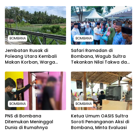
Perbaikan Darurat
BOMBANA
BOMBANA
Jembatan Rusak di
Safari Ramadan di
Poleang Utara Kembali
Bombana, Wagub Sultra
Makan Korban, Warga
Tekankan Nilai Takwa dan
Desak Perbaikan Permanen
Kepedulian Sosial
BOMBANA
BOMBANA
PNS di Bombana
Ketua Umum OASIS Sultra
Ditemukan Meninggal
Soroti Penanganan Aksi di
Dunia di Rumahnya
Bombana, Minta Evaluasi