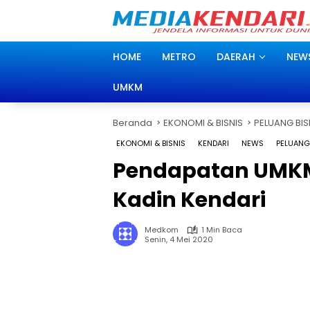
Langsung
ke
konten
HOME
METRO
DAERAH
NEW
UMKM
Beranda
EKONOMI & BISNIS
PELUANG BIS
EKONOMI & BISNIS
KENDARI
NEWS
PELUANG
Pendapatan UMKM
Kadin Kendari
Medkom
1 Min Baca
Senin, 4 Mei 2020