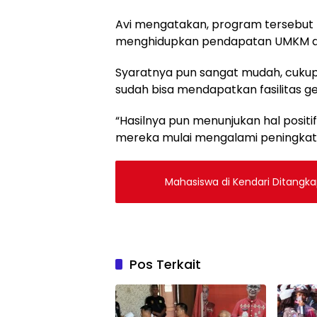
Avi mengatakan, program tersebut 
menghidupkan pendapatan UMKM di
Syaratnya pun sangat mudah, cuku
sudah bisa mendapatkan fasilitas g
“Hasilnya pun menunjukan hal posi
mereka mulai mengalami peningkata
Mahasiswa di Kendari Ditangka
Pos Terkait