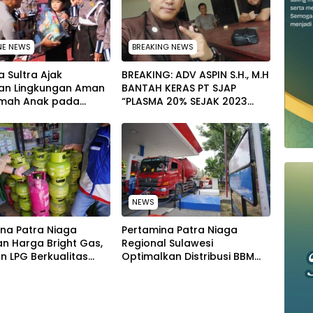
NE NEWS
BREAKING NEWS
 Sultra Ajak
BREAKING: ADV ASPIN S.H., M.H
an Lingkungan Aman
BANTAH KERAS PT SJAP
mah Anak pada
“PLASMA 20% SEJAK 2023
tan Hari Anak
TIDAK PERNAH SAMPAI KE
al 2026
WARGA WAWOONE!
NEWS
na Patra Niaga
Pertamina Patra Niaga
n Harga Bright Gas,
Regional Sulawesi
n LPG Berkualitas
Optimalkan Distribusi BBM
 Harga Lebih
untuk Jaga Kelancaran
tif
Pasokan Energi di Seluruh
Wilayah Sulawesi