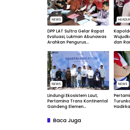
NEWS
HEADLI
‎DPP LAT Sultra Gelar Rapat
Kapolda
Evaluasi, Lukman Abunawas
Wujudk
Arahkan Pengurus
dan Ra
Melakukan Secara Rutin dan
Peringa
Menyeluruh
Nasion
NEWS
NEWS
Lindungi Ekosistem Laut,
Pertami
Pertamina Trans Kontinental
Turunka
Gandeng Elemen
Hadirka
Masyarakat Jaga
dengan
Kebersihan Pantai di Bitung,
Kompeti
Baca Juga
Sulawesi