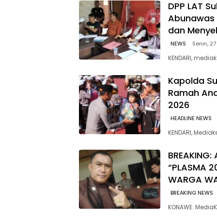
‎DPP LAT Su
Abunawas 
dan Menye
NEWS
Senin, 27
KENDARI, mediak
Kapolda Su
Ramah Anak
2026
HEADLINE NEWS
KENDARI, Media
BREAKING: 
“PLASMA 2
WARGA W
BREAKING NEWS
KONAWE. MediaK