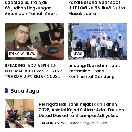
Kapolda Sultra Ajak
Pakai Busana Adat saat
Wujudkan Lingkungan
HUT IKWI ke 65, IKWI Sultra
Aman dan Ramah Anak
Masuk Juara
pada Peringatan Hari Anak
Nasional 2026
BREAKING NEWS
NEWS
BREAKING: ADV ASPIN S.H.,
Lindungi Ekosistem Laut,
M.H BANTAH KERAS PT SJAP
Pertamina Trans
“PLASMA 20% SEJAK 2023
Kontinental Gandeng
TIDAK PERNAH SAMPAI KE
Elemen Masyarakat Jaga
WARGA WAWOONE!
Kebersihan Pantai di
Baca Juga
Bitung, Sulawesi
Peringati Hari Lahir Kejaksaan Tahun
2026, Asintel Kejati Sultra : Ada Tauziah
Ustad Das’ad Latif sampai Adhyaksa
Run
BREAKING NEWS
Jumat, 7 Agustus 2026