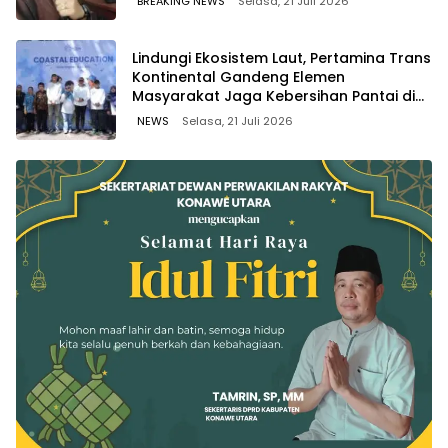
BREAKING NEWS
Selasa, 21 Juli 2026
Lindungi Ekosistem Laut, Pertamina Trans
Kontinental Gandeng Elemen
Masyarakat Jaga Kebersihan Pantai di
Bitung, Sulawesi
NEWS
Selasa, 21 Juli 2026