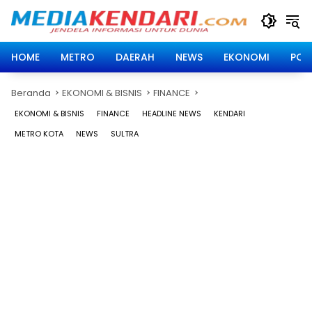
Langsung
ke
konten
HOME
METRO
DAERAH
NEWS
EKONOMI
POLI
Beranda
EKONOMI & BISNIS
FINANCE
EKONOMI & BISNIS
FINANCE
HEADLINE NEWS
KENDARI
METRO KOTA
NEWS
SULTRA