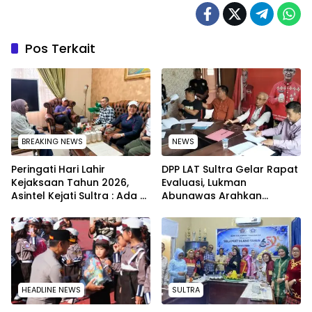
Pos Terkait
BREAKING NEWS
NEWS
Peringati Hari Lahir
‎DPP LAT Sultra Gelar Rapat
Kejaksaan Tahun 2026,
Evaluasi, Lukman
Asintel Kejati Sultra : Ada
Abunawas Arahkan
Tauziah Ustad Das’ad Latif
Pengurus Melakukan
sampai Adhyaksa Run
Secara Rutin dan
Menyeluruh
HEADLINE NEWS
SULTRA