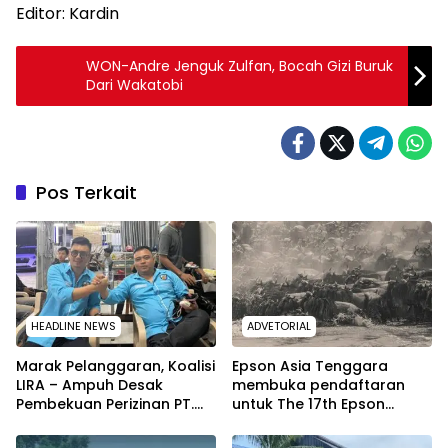
Editor: Kardin
WON-Andre Jenguk Zulfan, Bocah Gizi Buruk
Dari Wakatobi
Pos Terkait
HEADLINE NEWS
ADVETORIAL
Marak Pelanggaran, Koalisi
Epson Asia Tenggara
LIRA – Ampuh Desak
membuka pendaftaran
Pembekuan Perizinan PT.
untuk The 17th Epson
WIN di Konawe Selatan.
International Pano Awards
2026