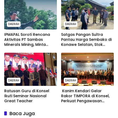
DAERAH
DAERAH
IPMAPAL Soroti Rencana
Satgas Pangan Sultra
Aktivitas PT Sambas
Pantau Harga Sembako di
Minerals Mining, Minta
Konawe Selatan, Stok
Kejelasan Sebelum
Dipastikan Aman
Beroperasi
DAERAH
DAERAH
Ratusan Guru di Konsel
Kanim Kendari Gelar
Ikuti Seminar Nasional
Rakor TIMPORA di Konsel,
Great Teacher
Perkuat Pengawasan
Orang Asing
Baca Juga