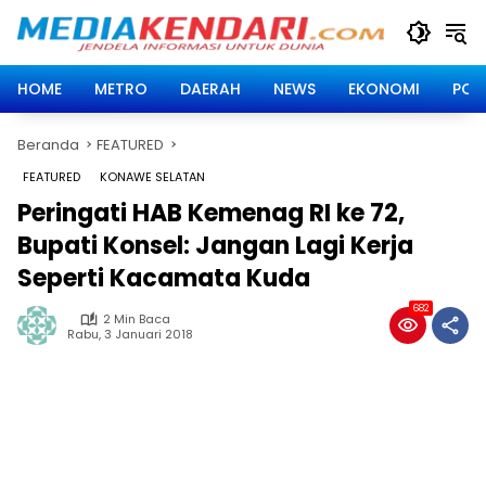
Langsung
ke
konten
HOME
METRO
DAERAH
NEWS
EKONOMI
POLI
Beranda
FEATURED
FEATURED
KONAWE SELATAN
Peringati HAB Kemenag RI ke 72,
Bupati Konsel: Jangan Lagi Kerja
Seperti Kacamata Kuda
682
2 Min Baca
Rabu, 3 Januari 2018