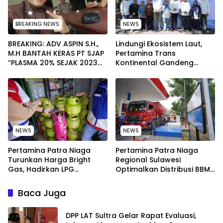
BREAKING NEWS
NEWS
BREAKING: ADV ASPIN S.H.,
Lindungi Ekosistem Laut,
M.H BANTAH KERAS PT SJAP
Pertamina Trans
“PLASMA 20% SEJAK 2023
Kontinental Gandeng
TIDAK PERNAH SAMPAI KE
Elemen Masyarakat Jaga
WARGA WAWOONE!
Kebersihan Pantai di
Bitung, Sulawesi
NEWS
NEWS
Pertamina Patra Niaga
Pertamina Patra Niaga
Turunkan Harga Bright
Regional Sulawesi
Gas, Hadirkan LPG
Optimalkan Distribusi BBM
Berkualitas dengan Harga
untuk Jaga Kelancaran
Lebih Kompetitif
Pasokan Energi di Seluruh
Baca Juga
Wilayah Sulawesi
‎DPP LAT Sultra Gelar Rapat Evaluasi,