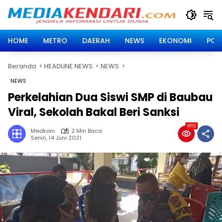
Langsung
ke
konten
HOME
METRO
DAERAH
NEWS
EKONOMI
POLI
Beranda
HEADLINE NEWS
NEWS
NEWS
Perkelahian Dua Siswi SMP di Baubau
Viral, Sekolah Bakal Beri Sanksi
1852
Medkom
2 Min Baca
Senin, 14 Juni 2021