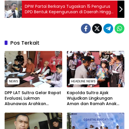
DPW Partai Berkarya Tugaskan 15 Pengurus
DPD Bentuk Kepengurusan di Daerah Hingga
Kecamatan
Pos Terkait
NEWS
HEADLINE NEWS
‎DPP LAT Sultra Gelar Rapat
Kapolda Sultra Ajak
Evaluasi, Lukman
Wujudkan Lingkungan
Abunawas Arahkan
Aman dan Ramah Anak
Pengurus Melakukan
pada Peringatan Hari Anak
Secara Rutin dan
Nasional 2026
Menyeluruh