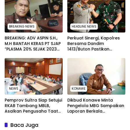
BREAKING NEWS
HEADLINE NEWS
BREAKING: ADV ASPIN S.H.,
Perkuat Sinergi, Kapolres
M.H BANTAH KERAS PT SJAP
Bersama Dandim
“PLASMA 20% SEJAK 2023
1413/Buton Pastikan
TIDAK PERNAH SAMPAI KE
Solidaritas Institusi Tetap
WARGA WAWOONE!
Terjaga
NEWS
KONAWE
Pemprov Sultra Siap Setujui
Dikbud Konawe Minta
RKAB Tambang MBLB,
Pengelola MBG Sampaikan
Asalkan Pengusaha Taat
Laporan Berkala
Aturan Reklamasi
Pelaksanaan Program
Makan Bergizi Gratis
Baca Juga