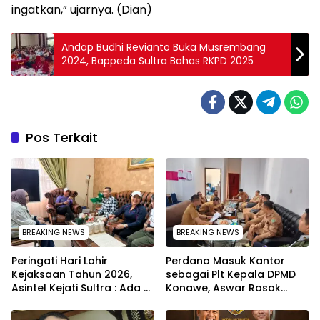
ingatkan,” ujarnya. (Dian)
Andap Budhi Revianto Buka Musrembang
2024, Bappeda Sultra Bahas RKPD 2025
Pos Terkait
BREAKING NEWS
BREAKING NEWS
Peringati Hari Lahir
Perdana Masuk Kantor
Kejaksaan Tahun 2026,
sebagai Plt Kepala DPMD
Asintel Kejati Sultra : Ada
Konawe, Aswar Rasak
Tauziah Ustad Das’ad Latif
Tuntaskan Polemik 4
sampai Adhyaksa Run
Kades yang Lulus PPPK