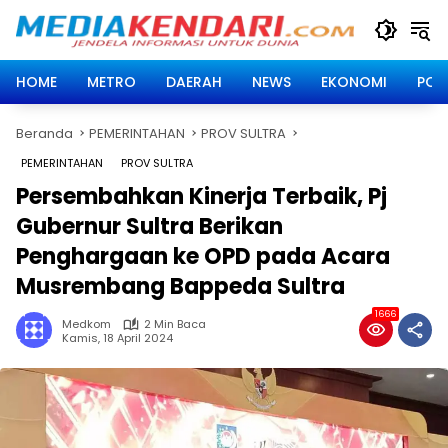
Langsung
ke
konten
HOME
METRO
DAERAH
NEWS
EKONOMI
POLI
Beranda
PEMERINTAHAN
PROV SULTRA
PEMERINTAHAN
PROV SULTRA
Persembahkan Kinerja Terbaik, Pj
Gubernur Sultra Berikan
Penghargaan ke OPD pada Acara
Musrembang Bappeda Sultra
1666
Medkom
2 Min Baca
Kamis, 18 April 2024