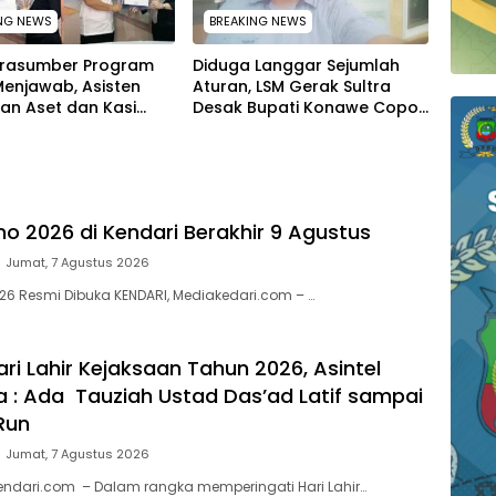
NG NEWS
BREAKING NEWS
arasumber Program
Diduga Langgar Sejumlah
Menjawab, Asisten
Aturan, LSM Gerak Sultra
an Aset dan Kasi
Desak Bupati Konawe Copot
Kejati Sultra Terima
Jabatan Plt Lurah Toronipa
rgaan dari Komisaris
mo 2026 di Kendari Berakhir 9 Agustus
Jumat, 7 Agustus 2026
26 Resmi Dibuka KENDARI, Mediakedari.com – …
ari Lahir Kejaksaan Tahun 2026, Asintel
ra : Ada Tauziah Ustad Das’ad Latif sampai
Run
Jumat, 7 Agustus 2026
endari.com – Dalam rangka memperingati Hari Lahir…