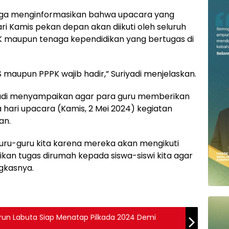
juga menginformasikan bahwa upacara yang
i Kamis pekan depan akan diikuti oleh seluruh
PK maupun tenaga kependidikan yang bertugas di
S maupun PPPK wajib hadir,” Suriyadi menjelaskan.
iyadi menyampaikan agar para guru memberikan
hari upacara (Kamis, 2 Mei 2024) kegiatan
an.
ru-guru kita karena mereka akan mengikuti
an tugas dirumah kepada siswa-siswi kita agar
gkasnya.
hrun Labuta Siap Menatap Pilkada 2024 Demi