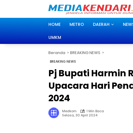
Langsung
ke
konten
HOME
METRO
DAERAH
NEW
UMKM
Beranda
BREAKING NEWS
BREAKING NEWS
Pj Bupati Harmin
Upacara Hari Pen
2024
Medkom
1 Min Baca
Selasa, 30 April 2024