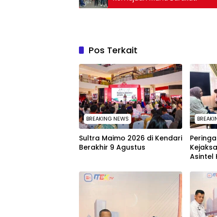
Pos Terkait
BREAKING NEWS
BREAKI
Sultra Maimo 2026 di Kendari
Peringat
Berakhir 9 Agustus
Kejaks
Asintel 
Tauziah
sampai