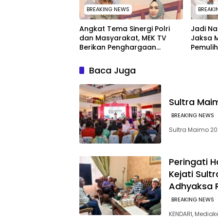
BREAKING NEWS
BREAKI
Angkat Tema Sinergi Polri
Jadi N
dan Masyarakat, MEK TV
Jaksa 
Berikan Penghargaan
Pemulih
kepada Kapolda Sultra
Penkum 
melalui Kabid Humas
Pengha
Baca Juga
MEK TV
Sultra Mai
BREAKING NEWS
Sultra Maimo 20
Peringati H
Kejati Sult
Adhyaksa 
BREAKING NEWS
KENDARI, Mediak