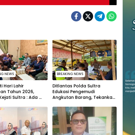
NG NEWS
BREAKING NEWS
i Hari Lahir
Ditlantas Polda Sultra
aan Tahun 2026,
Edukasi Pengemudi
Kejati Sultra : Ada
Angkutan Barang, Tekankan
 Ustad Das’ad Latif
Kelaikan Kendaraan Demi
 Adhyaksa Run
Keselamatan