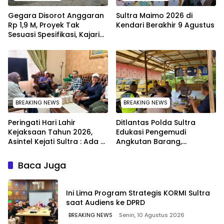
Gegara Disorot Anggaran
Sultra Maimo 2026 di
Rp 1,9 M, Proyek Tak
Kendari Berakhir 9 Agustus
Sesuasi Spesifikasi, Kajari
Konawe Minta Pekerjaan
Dihentikan Sementara
BREAKING NEWS
BREAKING NEWS
Peringati Hari Lahir
Ditlantas Polda Sultra
Kejaksaan Tahun 2026,
Edukasi Pengemudi
Asintel Kejati Sultra : Ada
Angkutan Barang,
Tauziah Ustad Das’ad Latif
Tekankan Kelaikan
sampai Adhyaksa Run
Kendaraan Demi
Baca Juga
Keselamatan
Ini Lima Program Strategis KORMI Sultra
saat Audiens ke DPRD
BREAKING NEWS
Senin, 10 Agustus 2026