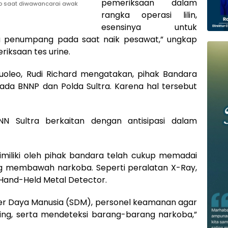
pemeriksaan dalam
to saat diwawancarai awak
rangka operasi lilin,
esensinya untuk
 penumpang pada saat naik pesawat,” ungkap
iksaan tes urine.
uoleo, Rudi Richard mengatakan, pihak Bandara
da BNNP dan Polda Sultra. Karena hal tersebut
N Sultra berkaitan dengan antisipasi dalam
dimiliki oleh pihak bandara telah cukup memadai
 membawah narkoba. Seperti peralatan X-Ray,
Hand-Held Metal Detector.
r Daya Manusia (SDM), personel keamanan agar
ling, serta mendeteksi barang-barang narkoba,”