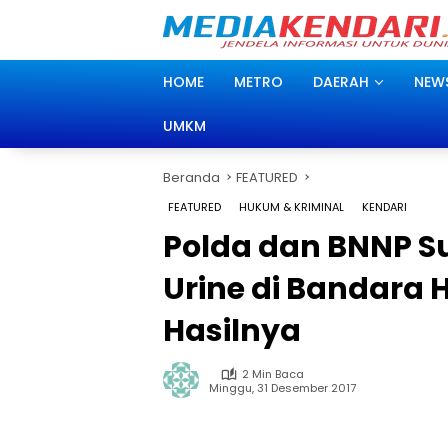
Langsung
ke
konten
HOME
METRO
DAERAH
NEW
UMKM
Beranda
FEATURED
FEATURED
HUKUM & KRIMINAL
KENDARI
Polda dan BNNP S
Urine di Bandara H
Hasilnya
2 Min Baca
Minggu, 31 Desember 2017