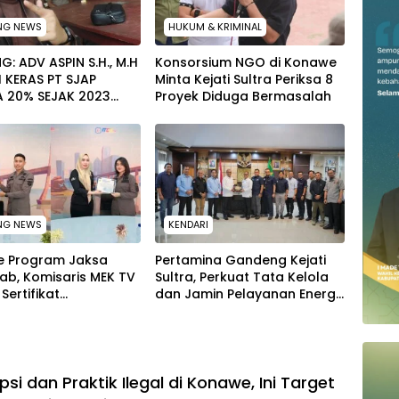
NG NEWS
HUKUM & KRIMINAL
G: ADV ASPIN S.H., M.H
Konsorsium NGO di Konawe
 KERAS PT SJAP
Minta Kejati Sultra Periksa 8
A 20% SEJAK 2023
Proyek Diduga Bermasalah ‎
PERNAH SAMPAI KE
 WAWOONE!
NG NEWS
KENDARI
ve Program Jaksa
Pertamina Gandeng Kejati
ab, Komisaris MEK TV
Sultra, Perkuat Tata Kelola
Sertifikat
dan Jamin Pelayanan Energi
gaan ke Jaksa Kejari
untuk Masyarakat
si dan Praktik Ilegal di Konawe, Ini Target