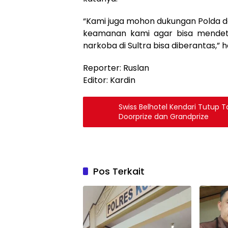
“Kami juga mohon dukungan Polda d
keamanan kami agar bisa mendet
narkoba di Sultra bisa diberantas,” 
Reporter: Ruslan
Editor: Kardin
Swiss Belhotel Kendari Tutup
Doorprize dan Grandprize
Pos Terkait