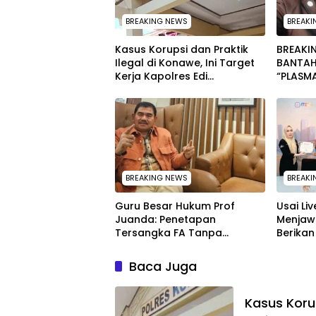
BREAKING NEWS
BREAKI
Kasus Korupsi dan Praktik
BREAKIN
Ilegal di Konawe, Ini Target
BANTAH
Kerja Kapolres Edi
“PLASM
Raharjono
TIDAK 
WARGA
BREAKING NEWS
BREAKI
Guru Besar Hukum Prof
Usai Li
Juanda: Penetapan
Menjaw
Tersangka FA Tanpa
Berikan 
Pemeriksaan Calon
Penghar
Tersangka Tetap Sah
Muna
Baca Juga
Secara Hukum
Kasus Korup