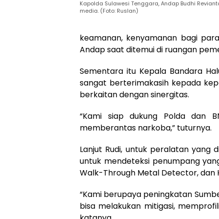
Kapolda Sulawesi Tenggara, Andap Budhi Revian
media. (Foto: Ruslan)
keamanan, kenyamanan bagi para
Andap saat ditemui di ruangan pemer
Sementara itu Kepala Bandara Hal
sangat berterimakasih kepada kepa
berkaitan dengan sinergitas.
“Kami siap dukung Polda dan BN
memberantas narkoba,” tuturnya.
Lanjut Rudi, untuk peralatan yang 
untuk mendeteksi penumpang yang
Walk-Through Metal Detector, dan 
“Kami berupaya peningkatan Sumbe
bisa melakukan mitigasi, memprofi
katanya.