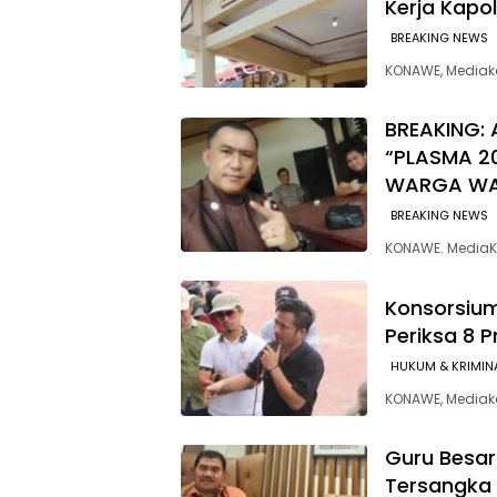
Kerja Kapo
BREAKING NEWS
KONAWE, Mediake
BREAKING: 
“PLASMA 2
WARGA W
BREAKING NEWS
KONAWE. MediaK
Konsorsium
Periksa 8 
HUKUM & KRIMIN
‎KONAWE, Media
Guru Besar
Tersangka