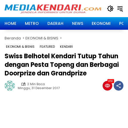
Langsung
ke
konten
HOME
METRO
DAERAH
NEWS
EKONOMI
POLI
Beranda
EKONOMI & BISNIS
EKONOMI & BISNIS
FEATURED
KENDARI
Swiss Belhotel Kendari Tutup Tahun
dengan Pesta Topeng dan Berbagai
Doorprize dan Grandprize
850
2 Min Baca
Minggu, 31 Desember 2017