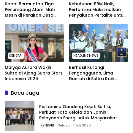
Kapal Bermuatan Tiga
Kebutuhan BBM Naik,
Penumpang Alami Mati
Pertamina Maksimalkan
Mesin di Perairan Desa
Penyaluran Pertalite untuk
Kokapi, Tim SAR Kendari
Warga Kota Kendari
Dikerahkan
KENDARI
HEADLINE NEWS
Malyqa Aurora Wakili
Berhasil Kurangi
Sultra di Ajang Supra Stars
Pengangguran, Lima
Indonesia 2026
Daerah di Sultra Raih
Penghargaan dari
Kemendagri
Baca Juga
Pertamina Gandeng Kejati Sultra,
Perkuat Tata Kelola dan Jamin
Pelayanan Energi untuk Masyarakat
KENDARI
Selasa, 14 Juli 2026