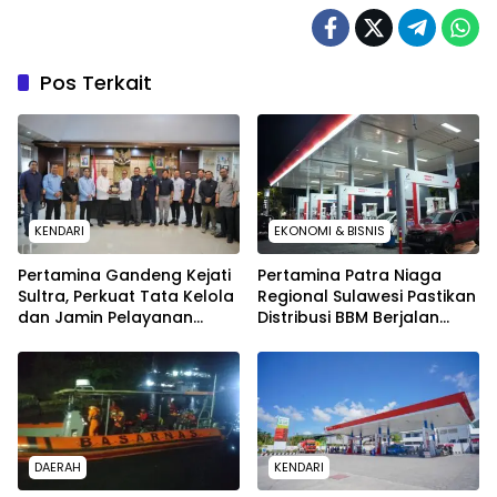
Pos Terkait
KENDARI
EKONOMI & BISNIS
Pertamina Gandeng Kejati
Pertamina Patra Niaga
Sultra, Perkuat Tata Kelola
Regional Sulawesi Pastikan
dan Jamin Pelayanan
Distribusi BBM Berjalan
Energi untuk Masyarakat
Aman dan Lancar di
Seluruh Wilayah Sulawesi
DAERAH
KENDARI