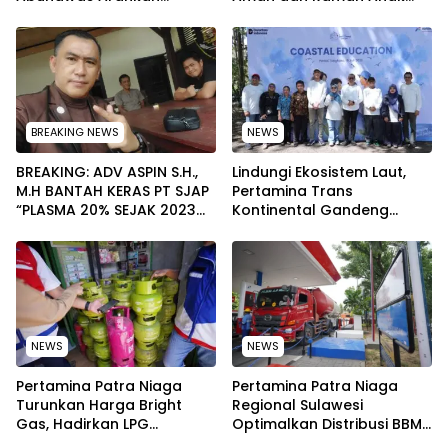
Pengurus Melakukan
pada Peringatan Hari Anak
Secara Rutin dan
Nasional 2026
Menyeluruh
BREAKING NEWS
NEWS
BREAKING: ADV ASPIN S.H.,
Lindungi Ekosistem Laut,
M.H BANTAH KERAS PT SJAP
Pertamina Trans
“PLASMA 20% SEJAK 2023
Kontinental Gandeng
TIDAK PERNAH SAMPAI KE
Elemen Masyarakat Jaga
WARGA WAWOONE!
Kebersihan Pantai di
Bitung, Sulawesi
NEWS
NEWS
Pertamina Patra Niaga
Pertamina Patra Niaga
Turunkan Harga Bright
Regional Sulawesi
Gas, Hadirkan LPG
Optimalkan Distribusi BBM
Berkualitas dengan Harga
untuk Jaga Kelancaran