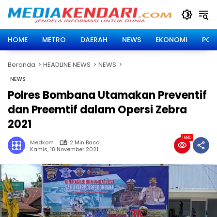
Langsung
ke
konten
HOME
METRO
DAERAH
NEWS
EKONOMI
POLI
Beranda
HEADLINE NEWS
NEWS
NEWS
Polres Bombana Utamakan Preventif
dan Preemtif dalam Opersi Zebra
2021
1680
Medkom
2 Min Baca
Kamis, 18 November 2021