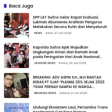
Lebih Kompetitif
Pasokan Energi di Seluruh
Baca Juga
Wilayah Sulawesi
‎DPP LAT Sultra Gelar Rapat Evaluasi,
Lukman Abunawas Arahkan Pengurus
Melakukan Secara Rutin dan Menyeluruh
NEWS
Senin, 27 Juli 2026
Kapolda Sultra Ajak Wujudkan
Lingkungan Aman dan Ramah Anak
pada Peringatan Hari Anak Nasional
2026
HEADLINE NEWS
Kamis, 23 Juli 2026
BREAKING: ADV ASPIN S.H., M.H BANTAH
KERAS PT SJAP “PLASMA 20% SEJAK 2023
TIDAK PERNAH SAMPAI KE WARGA
WAWOONE!
BREAKING NEWS
Selasa, 21 Juli 2026
Lindungi Ekosistem Laut, Pertamina Trans