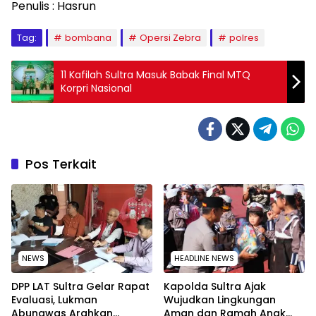
Penulis : Hasrun
Tag:
bombana
Opersi Zebra
polres
11 Kafilah Sultra Masuk Babak Final MTQ
Korpri Nasional
Pos Terkait
NEWS
HEADLINE NEWS
‎DPP LAT Sultra Gelar Rapat
Kapolda Sultra Ajak
Evaluasi, Lukman
Wujudkan Lingkungan
Abunawas Arahkan
Aman dan Ramah Anak