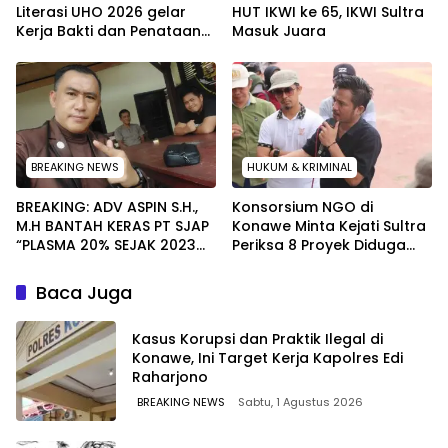
Literasi UHO 2026 gelar
HUT IKWI ke 65, IKWI Sultra
Kerja Bakti dan Penataan
Masuk Juara
Ruang di Balai Desa Desa
Simbula Kolut
BREAKING NEWS
HUKUM & KRIMINAL
BREAKING: ADV ASPIN S.H.,
Konsorsium NGO di
M.H BANTAH KERAS PT SJAP
Konawe Minta Kejati Sultra
“PLASMA 20% SEJAK 2023
Periksa 8 Proyek Diduga
TIDAK PERNAH SAMPAI KE
Bermasalah ‎
WARGA WAWOONE!
Baca Juga
Kasus Korupsi dan Praktik Ilegal di
Konawe, Ini Target Kerja Kapolres Edi
Raharjono
BREAKING NEWS
Sabtu, 1 Agustus 2026