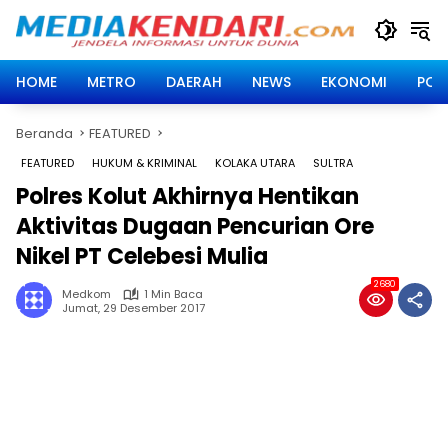
Langsung
ke
konten
HOME
METRO
DAERAH
NEWS
EKONOMI
POLI
Beranda
FEATURED
FEATURED
HUKUM & KRIMINAL
KOLAKA UTARA
SULTRA
Polres Kolut Akhirnya Hentikan
Aktivitas Dugaan Pencurian Ore
Nikel PT Celebesi Mulia
2680
Medkom
1 Min Baca
Jumat, 29 Desember 2017