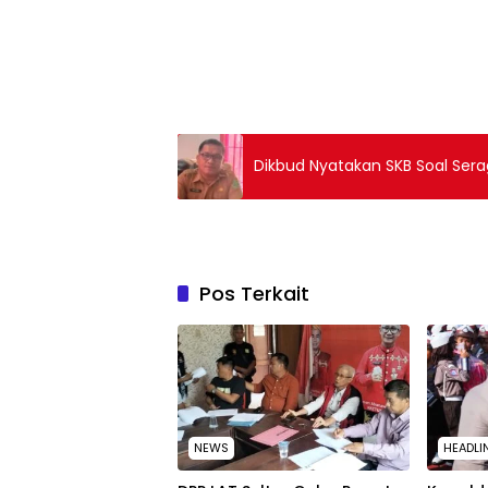
Dikbud Nyatakan SKB Soal Sera
Pos Terkait
NEWS
HEADLI