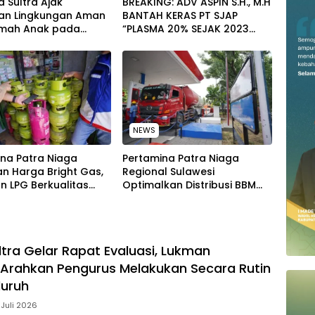
 Sultra Ajak
BREAKING: ADV ASPIN S.H., M.H
an Lingkungan Aman
BANTAH KERAS PT SJAP
mah Anak pada
“PLASMA 20% SEJAK 2023
tan Hari Anak
TIDAK PERNAH SAMPAI KE
al 2026
WARGA WAWOONE!
NEWS
na Patra Niaga
Pertamina Patra Niaga
n Harga Bright Gas,
Regional Sulawesi
n LPG Berkualitas
Optimalkan Distribusi BBM
 Harga Lebih
untuk Jaga Kelancaran
tif
Pasokan Energi di Seluruh
Wilayah Sulawesi
ltra Gelar Rapat Evaluasi, Lukman
Arahkan Pengurus Melakukan Secara Rutin
luruh
 Juli 2026