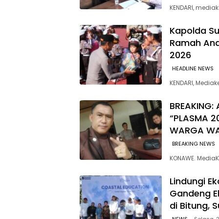
KENDARI, mediak
Kapolda Su
Ramah Anak
2026
HEADLINE NEWS
KENDARI, Media
BREAKING: 
“PLASMA 2
WARGA W
BREAKING NEWS
KONAWE. MediaK
Lindungi E
Gandeng E
di Bitung, 
NEWS
Selasa, 2