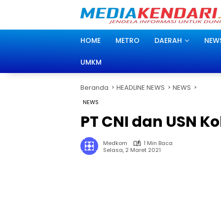
Langsung
ke
konten
HOME
METRO
DAERAH
NEW
UMKM
Beranda
HEADLINE NEWS
NEWS
NEWS
PT CNI dan USN K
Medkom
1 Min Baca
Selasa, 2 Maret 2021