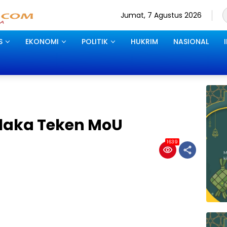
Jumat, 7 Agustus 2026
S
EKONOMI
POLITIK
HUKRIM
NASIONAL
olaka Teken MoU
1639