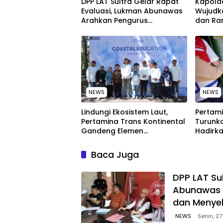
‎DPP LAT Sultra Gelar Rapat
Kapolda
Evaluasi, Lukman Abunawas
Wujudk
Arahkan Pengurus
dan Ra
Melakukan Secara Rutin dan
Peringa
Menyeluruh
Nasion
NEWS
NEWS
Lindungi Ekosistem Laut,
Pertami
Pertamina Trans Kontinental
Turunka
Gandeng Elemen
Hadirka
Masyarakat Jaga
dengan
Kebersihan Pantai di Bitung,
Kompeti
Baca Juga
Sulawesi
‎DPP LAT Su
Abunawas 
dan Menye
NEWS
Senin, 27