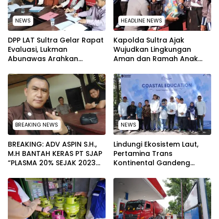
NEWS
HEADLINE NEWS
‎DPP LAT Sultra Gelar Rapat
Kapolda Sultra Ajak
Evaluasi, Lukman
Wujudkan Lingkungan
Abunawas Arahkan
Aman dan Ramah Anak
Pengurus Melakukan
pada Peringatan Hari Anak
Secara Rutin dan
Nasional 2026
Menyeluruh
BREAKING NEWS
NEWS
BREAKING: ADV ASPIN S.H.,
Lindungi Ekosistem Laut,
M.H BANTAH KERAS PT SJAP
Pertamina Trans
“PLASMA 20% SEJAK 2023
Kontinental Gandeng
TIDAK PERNAH SAMPAI KE
Elemen Masyarakat Jaga
WARGA WAWOONE!
Kebersihan Pantai di
Bitung, Sulawesi