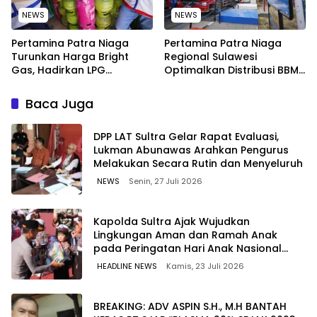
NEWS
NEWS
Pertamina Patra Niaga
Pertamina Patra Niaga
Turunkan Harga Bright
Regional Sulawesi
Gas, Hadirkan LPG
Optimalkan Distribusi BBM
Berkualitas dengan Harga
untuk Jaga Kelancaran
Lebih Kompetitif
Pasokan Energi di Seluruh
Baca Juga
Wilayah Sulawesi
‎DPP LAT Sultra Gelar Rapat Evaluasi,
Lukman Abunawas Arahkan Pengurus
Melakukan Secara Rutin dan Menyeluruh
NEWS
Senin, 27 Juli 2026
Kapolda Sultra Ajak Wujudkan
Lingkungan Aman dan Ramah Anak
pada Peringatan Hari Anak Nasional
2026
HEADLINE NEWS
Kamis, 23 Juli 2026
BREAKING: ADV ASPIN S.H., M.H BANTAH