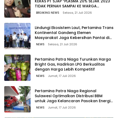
KERAS PT SJAP “PLASMA 20% SEJAK 2023
TIDAK PERNAH SAMPAI KE WARGA
WAWOONE!
BREAKING NEWS
Selasa, 21 Juli 2026
Lindungi Ekosistem Laut, Pertamina Trans
Kontinental Gandeng Elemen
Masyarakat Jaga Kebersihan Pantai di
Bitung, Sulawesi
NEWS
Selasa, 21 Juli 2026
Pertamina Patra Niaga Turunkan Harga
Bright Gas, Hadirkan LPG Berkualitas
dengan Harga Lebih Kompetitif
NEWS
Jumat, 17 Juli 2026
Pertamina Patra Niaga Regional
Sulawesi Optimalkan Distribusi BBM
untuk Jaga Kelancaran Pasokan Energi
di Seluruh Wilayah Sulawesi
NEWS
Jumat, 17 Juli 2026