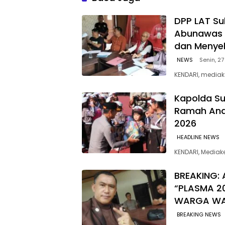
Sulawesi
‎DPP LAT Su
Abunawas 
dan Menye
NEWS
Senin, 27
KENDARI, mediak
Kapolda Su
Ramah Anak
2026
HEADLINE NEWS
KENDARI, Media
BREAKING: 
“PLASMA 2
WARGA W
BREAKING NEWS