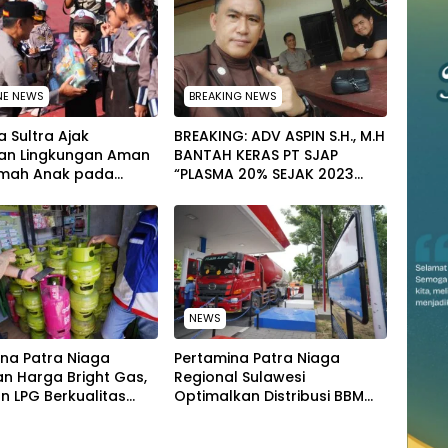
NE NEWS
BREAKING NEWS
 Sultra Ajak
BREAKING: ADV ASPIN S.H., M.H
an Lingkungan Aman
BANTAH KERAS PT SJAP
mah Anak pada
“PLASMA 20% SEJAK 2023
tan Hari Anak
TIDAK PERNAH SAMPAI KE
al 2026
WARGA WAWOONE!
NEWS
na Patra Niaga
Pertamina Patra Niaga
n Harga Bright Gas,
Regional Sulawesi
n LPG Berkualitas
Optimalkan Distribusi BBM
 Harga Lebih
untuk Jaga Kelancaran
tif
Pasokan Energi di Seluruh