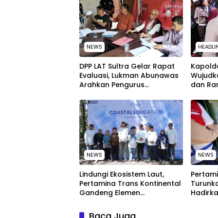
NEWS
HEADLI
‎DPP LAT Sultra Gelar Rapat
Kapolda
Evaluasi, Lukman Abunawas
Wujudk
Arahkan Pengurus
dan Ra
Melakukan Secara Rutin dan
Peringa
Menyeluruh
Nasion
NEWS
NEWS
Lindungi Ekosistem Laut,
Pertami
Pertamina Trans Kontinental
Turunka
Gandeng Elemen
Hadirka
Masyarakat Jaga
dengan
Kebersihan Pantai di Bitung,
Kompeti
Baca Juga