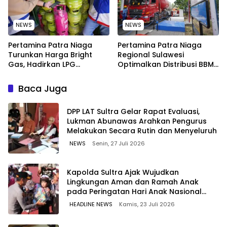
NEWS
NEWS
Pertamina Patra Niaga
Pertamina Patra Niaga
Turunkan Harga Bright
Regional Sulawesi
Gas, Hadirkan LPG
Optimalkan Distribusi BBM
Berkualitas dengan Harga
untuk Jaga Kelancaran
Lebih Kompetitif
Pasokan Energi di Seluruh
Baca Juga
Wilayah Sulawesi
‎DPP LAT Sultra Gelar Rapat Evaluasi,
Lukman Abunawas Arahkan Pengurus
Melakukan Secara Rutin dan Menyeluruh
NEWS
Senin, 27 Juli 2026
Kapolda Sultra Ajak Wujudkan
Lingkungan Aman dan Ramah Anak
pada Peringatan Hari Anak Nasional
2026
HEADLINE NEWS
Kamis, 23 Juli 2026