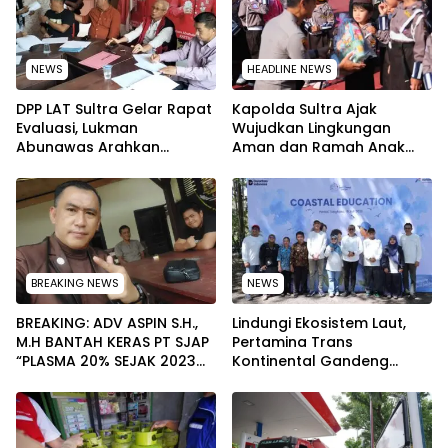
NEWS
HEADLINE NEWS
‎DPP LAT Sultra Gelar Rapat
Kapolda Sultra Ajak
Evaluasi, Lukman
Wujudkan Lingkungan
Abunawas Arahkan
Aman dan Ramah Anak
Pengurus Melakukan
pada Peringatan Hari Anak
Secara Rutin dan
Nasional 2026
Menyeluruh
BREAKING NEWS
NEWS
BREAKING: ADV ASPIN S.H.,
Lindungi Ekosistem Laut,
M.H BANTAH KERAS PT SJAP
Pertamina Trans
“PLASMA 20% SEJAK 2023
Kontinental Gandeng
TIDAK PERNAH SAMPAI KE
Elemen Masyarakat Jaga
WARGA WAWOONE!
Kebersihan Pantai di
Bitung, Sulawesi