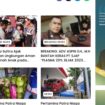
NE NEWS
BREAKING NEWS
 Sultra Ajak
BREAKING: ADV ASPIN S.H., M.H
an Lingkungan Aman
BANTAH KERAS PT SJAP
mah Anak pada
“PLASMA 20% SEJAK 2023
tan Hari Anak
TIDAK PERNAH SAMPAI KE
al 2026
WARGA WAWOONE!
NEWS
na Patra Niaga
Pertamina Patra Niaga