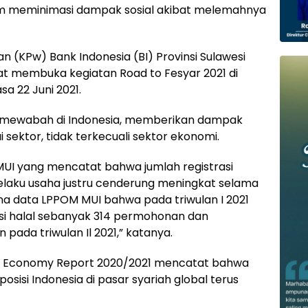
m meminimasi dampak sosial akibat melemahnya
an (KPw) Bank Indonesia (BI) Provinsi Sulawesi
at membuka kegiatan Road to Fesyar 2021 di
sa 22 Juni 2021.
9 mewabah di Indonesia, memberikan dampak
 sektor, tidak terkecuali sektor ekonomi.
 MUI yang mencatat bahwa jumlah registrasi
h pelaku usaha justru cenderung meningkat selama
a data LPPOM MUI bahwa pada triwulan I 2021
kasi halal sebanyak 314 permohonan dan
ada triwulan Il 2021,” katanya.
lamic Economy Report 2020/2021 mencatat bahwa
osisi Indonesia di pasar syariah global terus