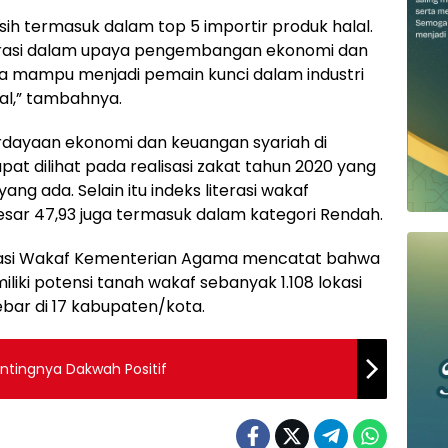
masih termasuk dalam top 5 importir produk halal.
lerasi dalam upaya pengembangan ekonomi dan
ia mampu menjadi pemain kunci dalam industri
al,” tambahnya.
dayaan ekonomi dan keuangan syariah di
apat dilihat pada realisasi zakat tahun 2020 yang
ng ada. Selain itu indeks literasi wakaf
sar 47,93 juga termasuk dalam kategori Rendah.
rmasi Wakaf Kementerian Agama mencatat bahwa
liki potensi tanah wakaf sebanyak 1.108 lokasi
ebar di 17 kabupaten/kota.
asi Digital Sulawesi 2021: Pentingnya Dakwah Positif