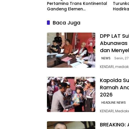
Pertamina Trans Kontinental
Turunka
Gandeng Elemen
Hadirka
Masyarakat Jaga
dengan
Kebersihan Pantai di Bitung,
Kompeti
Baca Juga
Sulawesi
‎DPP LAT Su
Abunawas 
dan Menye
NEWS
Senin, 27
KENDARI, mediak
Kapolda Su
Ramah Anak
2026
HEADLINE NEWS
KENDARI, Media
BREAKING: 