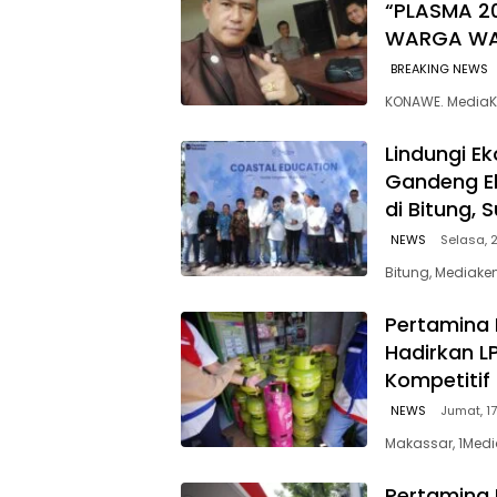
“PLASMA 2
WARGA W
BREAKING NEWS
KONAWE. MediaK
Lindungi E
Gandeng E
di Bitung, 
NEWS
Selasa, 2
Bitung, Mediaken
Pertamina 
Hadirkan L
Kompetitif
NEWS
Jumat, 17
Makassar, 1Medi
Pertamina 