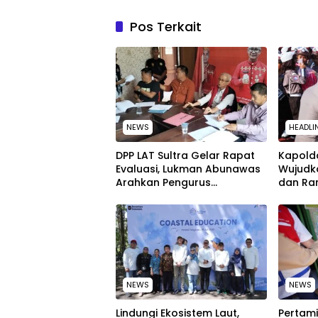
Pos Terkait
NEWS
HEADLI
‎DPP LAT Sultra Gelar Rapat
Kapolda
Evaluasi, Lukman Abunawas
Wujudk
Arahkan Pengurus
dan Ra
Melakukan Secara Rutin dan
Peringa
Menyeluruh
Nasion
NEWS
NEWS
Lindungi Ekosistem Laut,
Pertami