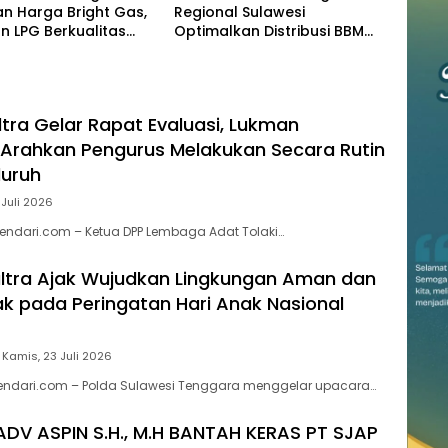
n Harga Bright Gas,
Regional Sulawesi
n LPG Berkualitas
Optimalkan Distribusi BBM
 Harga Lebih
untuk Jaga Kelancaran
tif
Pasokan Energi di Seluruh
Wilayah Sulawesi
ltra Gelar Rapat Evaluasi, Lukman
Arahkan Pengurus Melakukan Secara Rutin
luruh
 Juli 2026
endari.com – Ketua DPP Lembaga Adat Tolaki…
ltra Ajak Wujudkan Lingkungan Aman dan
 pada Peringatan Hari Anak Nasional
Kamis, 23 Juli 2026
kendari.com – Polda Sulawesi Tenggara menggelar upacara…
ADV ASPIN S.H., M.H BANTAH KERAS PT SJAP