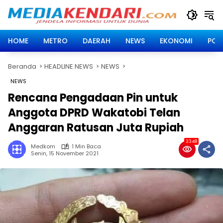
Langsung
ke
konten
HOME
METRO
DAERAH
NEWS
EKONOMI
POLI
Beranda
HEADLINE NEWS
NEWS
NEWS
Rencana Pengadaan Pin untuk
Anggota DPRD Wakatobi Telan
Anggaran Ratusan Juta Rupiah
3348
Medkom
1 Min Baca
Senin, 15 November 2021