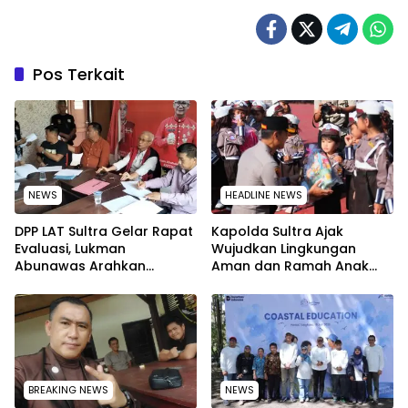
Pos Terkait
NEWS
HEADLINE NEWS
‎DPP LAT Sultra Gelar Rapat
Kapolda Sultra Ajak
Evaluasi, Lukman
Wujudkan Lingkungan
Abunawas Arahkan
Aman dan Ramah Anak
Pengurus Melakukan
pada Peringatan Hari Anak
Secara Rutin dan
Nasional 2026
Menyeluruh
BREAKING NEWS
NEWS