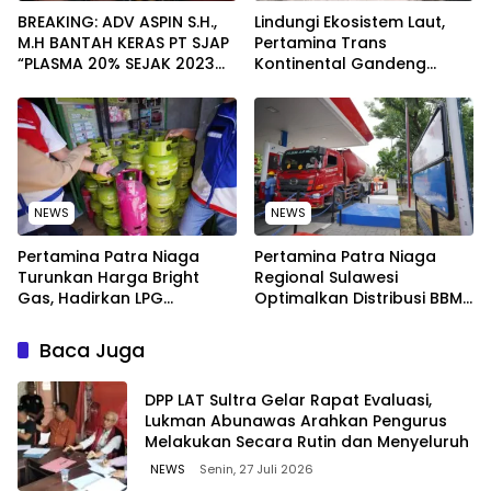
BREAKING: ADV ASPIN S.H.,
Lindungi Ekosistem Laut,
M.H BANTAH KERAS PT SJAP
Pertamina Trans
“PLASMA 20% SEJAK 2023
Kontinental Gandeng
TIDAK PERNAH SAMPAI KE
Elemen Masyarakat Jaga
WARGA WAWOONE!
Kebersihan Pantai di
Bitung, Sulawesi
NEWS
NEWS
Pertamina Patra Niaga
Pertamina Patra Niaga
Turunkan Harga Bright
Regional Sulawesi
Gas, Hadirkan LPG
Optimalkan Distribusi BBM
Berkualitas dengan Harga
untuk Jaga Kelancaran
Lebih Kompetitif
Pasokan Energi di Seluruh
Baca Juga
Wilayah Sulawesi
‎DPP LAT Sultra Gelar Rapat Evaluasi,
Lukman Abunawas Arahkan Pengurus
Melakukan Secara Rutin dan Menyeluruh
NEWS
Senin, 27 Juli 2026