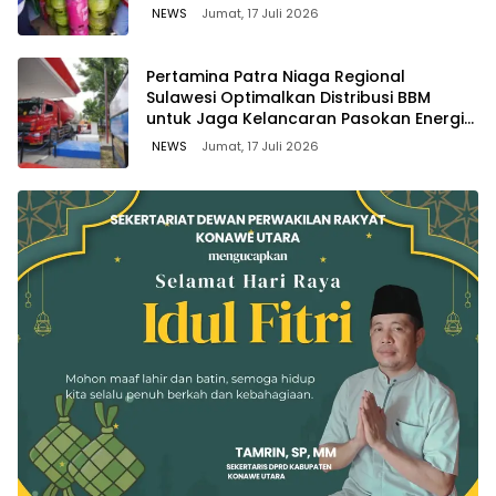
NEWS
Jumat, 17 Juli 2026
Pertamina Patra Niaga Regional
Sulawesi Optimalkan Distribusi BBM
untuk Jaga Kelancaran Pasokan Energi
di Seluruh Wilayah Sulawesi
NEWS
Jumat, 17 Juli 2026