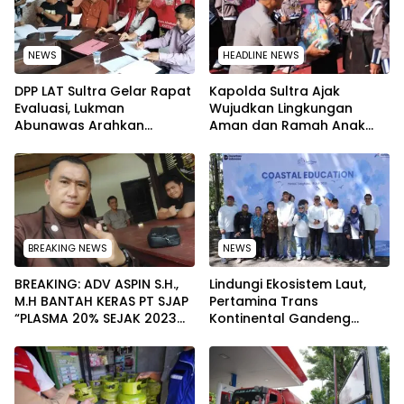
NEWS
HEADLINE NEWS
‎DPP LAT Sultra Gelar Rapat
Kapolda Sultra Ajak
Evaluasi, Lukman
Wujudkan Lingkungan
Abunawas Arahkan
Aman dan Ramah Anak
Pengurus Melakukan
pada Peringatan Hari Anak
Secara Rutin dan
Nasional 2026
Menyeluruh
BREAKING NEWS
NEWS
BREAKING: ADV ASPIN S.H.,
Lindungi Ekosistem Laut,
M.H BANTAH KERAS PT SJAP
Pertamina Trans
“PLASMA 20% SEJAK 2023
Kontinental Gandeng
TIDAK PERNAH SAMPAI KE
Elemen Masyarakat Jaga
WARGA WAWOONE!
Kebersihan Pantai di
Bitung, Sulawesi