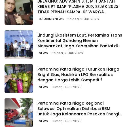
BREAKING: ADV ASPIN S.H., M.H BANTAH
KERAS PT SJAP “PLASMA 20% SEJAK 2023
TIDAK PERNAH SAMPAI KE WARGA
WAWOONE!
BREAKING NEWS
Selasa, 21 Juli 2026
Lindungi Ekosistem Laut, Pertamina Trans
Kontinental Gandeng Elemen
Masyarakat Jaga Kebersihan Pantai di
Bitung, Sulawesi
NEWS
Selasa, 21 Juli 2026
Pertamina Patra Niaga Turunkan Harga
Bright Gas, Hadirkan LPG Berkualitas
dengan Harga Lebih Kompetitif
NEWS
Jumat, 17 Juli 2026
Pertamina Patra Niaga Regional
Sulawesi Optimalkan Distribusi BBM
untuk Jaga Kelancaran Pasokan Energi
di Seluruh Wilayah Sulawesi
NEWS
Jumat, 17 Juli 2026