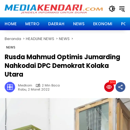
Langsung
ke
konten
HOME
METRO
DAERAH
NEWS
EKONOMI
POLI
Beranda
HEADLINE NEWS
NEWS
NEWS
Rusda Mahmud Optimis Jumarding
Nahkodai DPC Demokrat Kolaka
Utara
5116
Medkom
2 Min Baca
Rabu, 2 Maret 2022