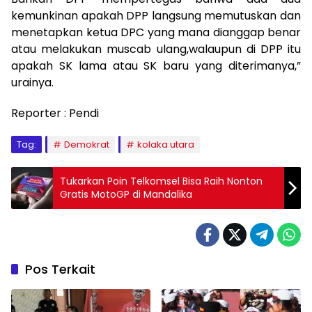
kemunkinan apakah DPP langsung memutuskan dan
menetapkan ketua DPC yang mana dianggap benar
atau melakukan muscab ulang,walaupun di DPP itu
apakah SK lama atau SK baru yang diterimanya,”
urainya.
Reporter : Pendi
Tag:
Demokrat
kolaka utara
Tukarkan Poin Telkomsel Bisa Raih Nonton
Gratis MotoGP di Mandalika
Pos Terkait