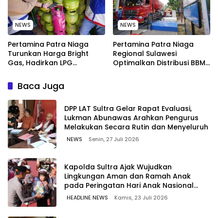
NEWS
NEWS
Pertamina Patra Niaga
Pertamina Patra Niaga
Turunkan Harga Bright
Regional Sulawesi
Gas, Hadirkan LPG
Optimalkan Distribusi BBM
Berkualitas dengan Harga
untuk Jaga Kelancaran
Lebih Kompetitif
Pasokan Energi di Seluruh
Baca Juga
Wilayah Sulawesi
‎DPP LAT Sultra Gelar Rapat Evaluasi,
Lukman Abunawas Arahkan Pengurus
Melakukan Secara Rutin dan Menyeluruh
NEWS
Senin, 27 Juli 2026
Kapolda Sultra Ajak Wujudkan
Lingkungan Aman dan Ramah Anak
pada Peringatan Hari Anak Nasional
2026
HEADLINE NEWS
Kamis, 23 Juli 2026