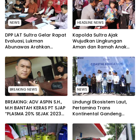
NEWS
HEADLINE NEWS
‎DPP LAT Sultra Gelar Rapat
Kapolda Sultra Ajak
Evaluasi, Lukman
Wujudkan Lingkungan
Abunawas Arahkan
Aman dan Ramah Anak
Pengurus Melakukan
pada Peringatan Hari Anak
Secara Rutin dan
Nasional 2026
Menyeluruh
BREAKING NEWS
NEWS
BREAKING: ADV ASPIN S.H.,
Lindungi Ekosistem Laut,
M.H BANTAH KERAS PT SJAP
Pertamina Trans
“PLASMA 20% SEJAK 2023
Kontinental Gandeng
TIDAK PERNAH SAMPAI KE
Elemen Masyarakat Jaga
WARGA WAWOONE!
Kebersihan Pantai di
Bitung, Sulawesi