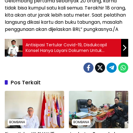
Gelombang pertama sebanyak 20 orang, karna
tidak bisa kumpul satu kali semua. Terakhir 18 orang,
kita akan atur jarak lebih satu meter. Saat pelatihan
langsung dikasi kartu dan buku tabungan, masalah
penggunaan akan dijelaskan BRI,” pungkasnya./A
Antisipasi Tertular Covid-19, Disdukcapil
Konsel Hanya Layani Dokumen Untuk
Kebutuhan Mendesak
Pos Terkait
BOMBANA
BOMBANA