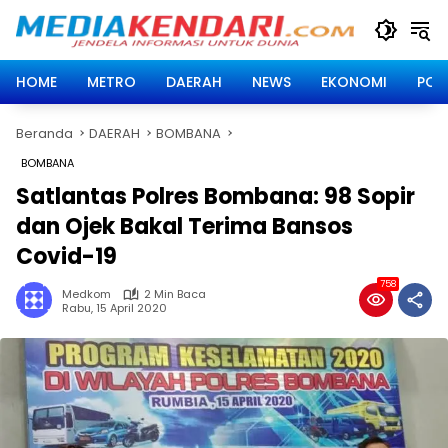
Langsung
ke
konten
HOME
METRO
DAERAH
NEWS
EKONOMI
POLI
Beranda
DAERAH
BOMBANA
BOMBANA
Satlantas Polres Bombana: 98 Sopir
dan Ojek Bakal Terima Bansos
Covid-19
758
Medkom
2 Min Baca
Rabu, 15 April 2020