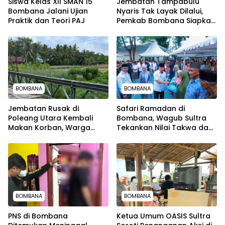
Siswa Kelas XII SMAN 15
Jembatan Tampabulu
Bombana Jalani Ujian
Nyaris Tak Layak Dilalui,
Praktik dan Teori PAJ
Pemkab Bombana Siapkan
Perbaikan Darurat
BOMBANA
BOMBANA
Jembatan Rusak di
Safari Ramadan di
Poleang Utara Kembali
Bombana, Wagub Sultra
Makan Korban, Warga
Tekankan Nilai Takwa dan
Desak Perbaikan Permanen
Kepedulian Sosial
BOMBANA
BOMBANA
PNS di Bombana
Ketua Umum OASIS Sultra