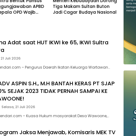
ltra Bentuk Pansus
Menteri Kebudayaan Dorong
ggungjawaban APBD
Tiga Makam Sultan Buton
epala OPD Wajib
Jadi Cagar Budaya Nasional
anpa Diwakilkan
a Adat saat HUT IKWI ke 65, IKWI Sultra
ra
 21 Juli 2026
endari.com – Pengurus Daerah Ikatan Keluarga Wartawan…
ADV ASPIN S.H., M.H BANTAH KERAS PT SJAP
0% SEJAK 2023 TIDAK PERNAH SAMPAI KE
AWOONE!
Selasa, 21 Juli 2026
endari.com – Kuasa Hukum masyarakat Desa Wawoone,…
Program Jaksa Menjawab, Komisaris MEK TV