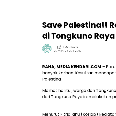
Save Palestina!! 
di Tongkuno Ray
1 Min Baca
Jumat, 28 Juli 2017
RAHA, MEDIA KENDARI.COM
– Peran
banyak korban. Kesulitan mendapa
Palestina.
Melihat hal itu , warga dari Tongku
dari Tongkuno Raya ini melakukan p
Menurut Fitria Rihu (Korlap) kegiatan