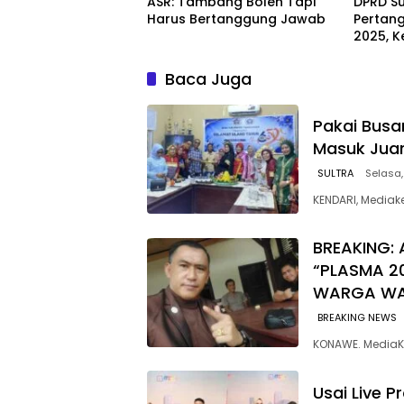
ASR: Tambang Boleh Tapi
DPRD Su
Harus Bertanggung Jawab
Pertan
2025, K
Hadir T
Baca Juga
Pakai Busan
Masuk Jua
SULTRA
Selasa,
KENDARI, Mediak
BREAKING: 
“PLASMA 2
WARGA W
BREAKING NEWS
KONAWE. MediaK
Usai Live 