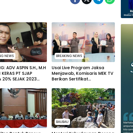
NG NEWS
BREAKING NEWS
G: ADV ASPIN S.H., M.H
Usai Live Program Jaksa
 KERAS PT SJAP
Menjawab, Komisaris MEK TV
A 20% SEJAK 2023
Berikan Sertifikat
PERNAH SAMPAI KE
Penghargaan ke Jaksa Kejari
 WAWOONE!
Muna
BAUBAU