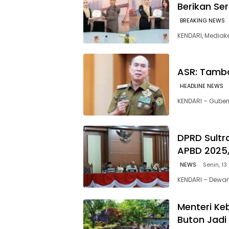
Berikan Se
BREAKING NEWS
‎KENDARI, Media
ASR: Tamb
HEADLINE NEWS
KENDARI – Guber
DPRD Sultr
APBD 2025,
NEWS
Senin, 13
KENDARI – Dewan
Menteri K
Buton Jadi