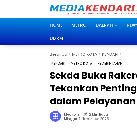
Langsung
ke
konten
HOME
METRO
DAERAH
NEW
UMKM
Beranda
METRO KOTA
KENDARI
KENDARI
METRO KOTA
PEMERINTAHAN
Sekda Buka Rakerd
Tekankan Penting
dalam Pelayanan
Medkom
2 Min Baca
Minggu, 9 November 2025