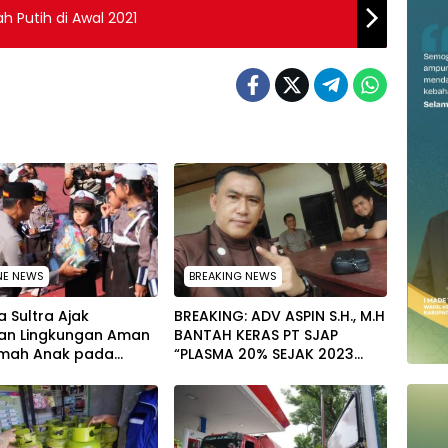
h Putih di Awal 2021
NE NEWS
BREAKING NEWS
 Sultra Ajak
BREAKING: ADV ASPIN S.H., M.H
an Lingkungan Aman
BANTAH KERAS PT SJAP
mah Anak pada
“PLASMA 20% SEJAK 2023
tan Hari Anak
TIDAK PERNAH SAMPAI KE
al 2026
WARGA WAWOONE!