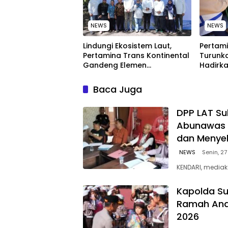
NEWS
NEWS
Lindungi Ekosistem Laut,
Pertami
Pertamina Trans Kontinental
Turunka
Gandeng Elemen
Hadirka
Masyarakat Jaga
dengan
Kebersihan Pantai di Bitung,
Kompeti
Baca Juga
Sulawesi
‎DPP LAT Su
Abunawas 
dan Menye
NEWS
Senin, 27
KENDARI, mediak
Kapolda Su
Ramah Anak
2026