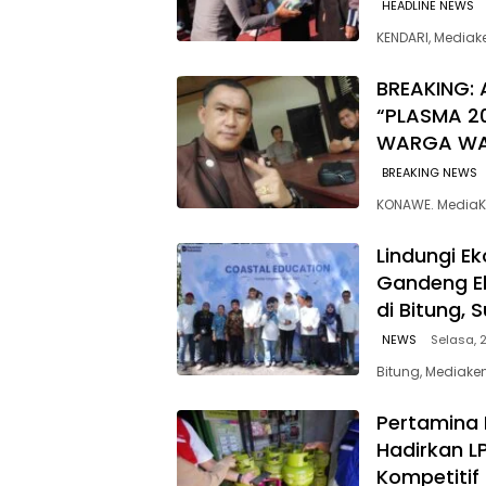
HEADLINE NEWS
KENDARI, Media
BREAKING: 
“PLASMA 2
WARGA W
BREAKING NEWS
KONAWE. MediaK
Lindungi E
Gandeng E
di Bitung, 
NEWS
Selasa, 2
Bitung, Mediaken
Pertamina 
Hadirkan L
Kompetitif