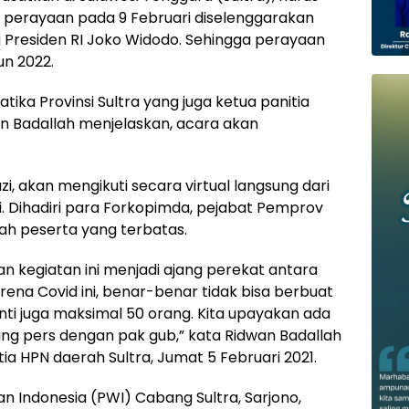
ak perayaan pada 9 Februari diselenggarakan
ng Presiden RI Joko Widodo. Sehingga perayaan
un 2022.
ika Provinsi Sultra yang juga ketua panitia
n Badallah menjelaskan, acara akan
i, akan mengikuti secara virtual langsung dari
. Dihadiri para Forkopimda, pejabat Pemprov
lah peserta yang terbatas.
 kegiatan ini menjadi ajang perekat antara
ena Covid ini, benar-benar tidak bisa berbuat
nti juga maksimal 50 orang. Kita upayakan ada
ng pers dengan pak gub,” kata Ridwan Badallah
a HPN daerah Sultra, Jumat 5 Februari 2021.
n Indonesia (PWI) Cabang Sultra, Sarjono,