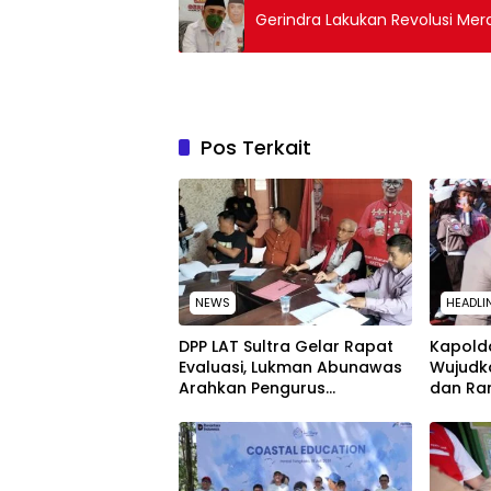
Gerindra Lakukan Revolusi Mera
Pos Terkait
NEWS
HEADLI
‎DPP LAT Sultra Gelar Rapat
Kapolda
Evaluasi, Lukman Abunawas
Wujudk
Arahkan Pengurus
dan Ra
Melakukan Secara Rutin dan
Peringa
Menyeluruh
Nasion