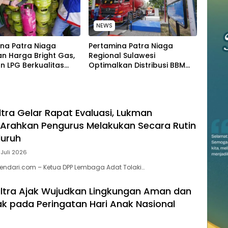
NEWS
na Patra Niaga
Pertamina Patra Niaga
n Harga Bright Gas,
Regional Sulawesi
n LPG Berkualitas
Optimalkan Distribusi BBM
 Harga Lebih
untuk Jaga Kelancaran
tif
Pasokan Energi di Seluruh
Wilayah Sulawesi
ltra Gelar Rapat Evaluasi, Lukman
Arahkan Pengurus Melakukan Secara Rutin
luruh
 Juli 2026
endari.com – Ketua DPP Lembaga Adat Tolaki…
ltra Ajak Wujudkan Lingkungan Aman dan
 pada Peringatan Hari Anak Nasional