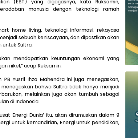
kan (EBT) yang digagasnya, kata Ruksamin,
peradaban manusia dengan teknologi ramah
mart home living, teknologi informasi, rekayasa
menjadi sebuah keniscayaan, dan dipastikan akan
ntuk Sultra.
ra akan mendapatkan keuntungan ekonomi yang
an nikel,” ucap Ruksamin.
m PB Yusril Ihza Mahendra ini juga menegaskan,
ng menegaskan bahwa Sultra tidak hanya menjadi
rbarukan, melainkan juga akan tumbuh sebagai
lan di Indonesia.
sat Energi Dunia’ itu, akan dirumuskan dalam 9
rgi untuk kemandirian, Energi untuk pendidikan,