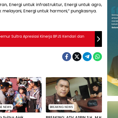
n, Energi untuk infrastruktur, Energi untuk agro,
uk melayani, Energi untuk harmoni,” pungkasnya.
nur Sultra Apresiasi Kinerja BPJS Kendari dan
NE NEWS
BREAKING NEWS
 Sultra Ajak
BREAKING: ADV ASPIN S.H., M.H