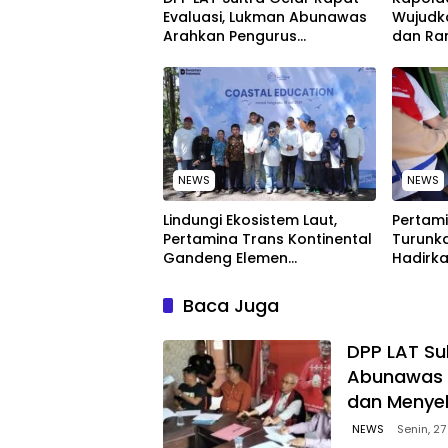
Evaluasi, Lukman Abunawas
Wujudk
Arahkan Pengurus
dan Ra
Melakukan Secara Rutin dan
Peringa
Menyeluruh
Nasion
NEWS
NEWS
Lindungi Ekosistem Laut,
Pertami
Pertamina Trans Kontinental
Turunka
Gandeng Elemen
Hadirka
Masyarakat Jaga
dengan
Kebersihan Pantai di Bitung,
Kompeti
Baca Juga
Sulawesi
‎DPP LAT Su
Abunawas 
dan Menye
NEWS
Senin, 27