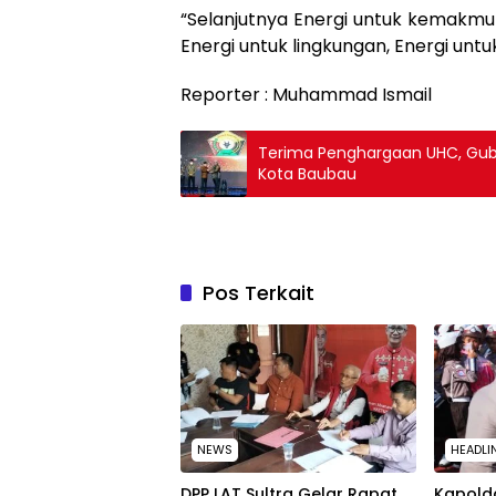
“Selanjutnya Energi untuk kemakmura
Energi untuk lingkungan, Energi unt
Reporter : Muhammad Ismail
Terima Penghargaan UHC, Guber
Kota Baubau
Pos Terkait
NEWS
HEADLI
‎DPP LAT Sultra Gelar Rapat
Kapolda