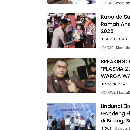
KENDARI, mediak
Kapolda Su
Ramah Anak
2026
HEADLINE NEWS
KENDARI, Media
BREAKING: 
“PLASMA 2
WARGA W
BREAKING NEWS
KONAWE. MediaK
Lindungi E
Gandeng E
di Bitung, 
NEWS
Selasa, 2