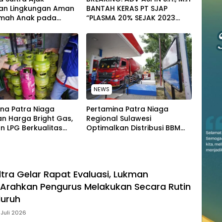
an Lingkungan Aman
BANTAH KERAS PT SJAP
mah Anak pada
“PLASMA 20% SEJAK 2023
tan Hari Anak
TIDAK PERNAH SAMPAI KE
al 2026
WARGA WAWOONE!
NEWS
na Patra Niaga
Pertamina Patra Niaga
n Harga Bright Gas,
Regional Sulawesi
n LPG Berkualitas
Optimalkan Distribusi BBM
 Harga Lebih
untuk Jaga Kelancaran
tif
Pasokan Energi di Seluruh
Wilayah Sulawesi
ltra Gelar Rapat Evaluasi, Lukman
Arahkan Pengurus Melakukan Secara Rutin
luruh
 Juli 2026