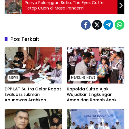
Punya Pelanggan Setia, The Eyes Coffe
Tetap Cuan di Masa Pendemi
Pos Terkait
NEWS
HEADLINE NEWS
‎DPP LAT Sultra Gelar Rapat
Kapolda Sultra Ajak
Evaluasi, Lukman
Wujudkan Lingkungan
Abunawas Arahkan
Aman dan Ramah Anak
Pengurus Melakukan
pada Peringatan Hari Anak
Secara Rutin dan
Nasional 2026
Menyeluruh