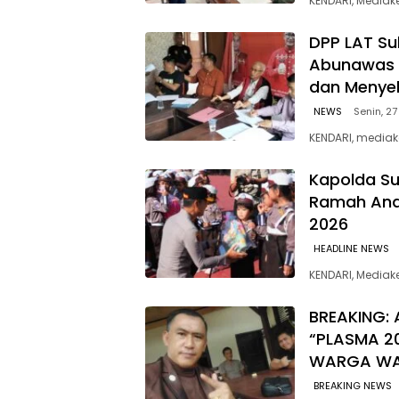
KENDARI, Mediak
‎DPP LAT Su
Abunawas 
dan Menye
NEWS
Senin, 27
KENDARI, mediak
Kapolda Su
Ramah Anak
2026
HEADLINE NEWS
KENDARI, Media
BREAKING: 
“PLASMA 2
WARGA W
BREAKING NEWS