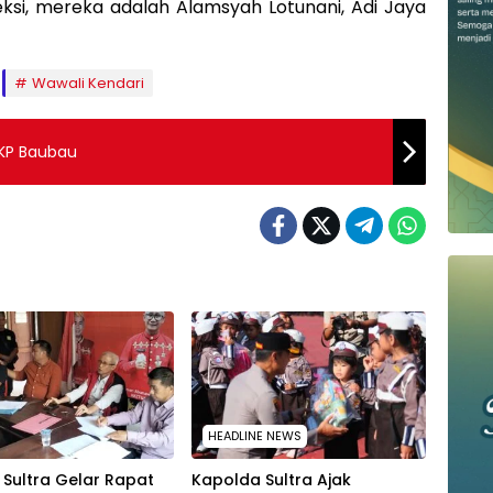
eksi, mereka adalah Alamsyah Lotunani, Adi Jaya
Wawali Kendari
DKP Baubau
HEADLINE NEWS
T Sultra Gelar Rapat
Kapolda Sultra Ajak