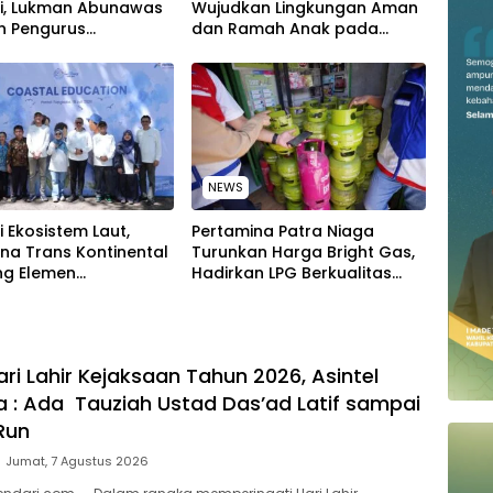
si, Lukman Abunawas
Wujudkan Lingkungan Aman
n Pengurus
dan Ramah Anak pada
kan Secara Rutin dan
Peringatan Hari Anak
uruh
Nasional 2026
NEWS
i Ekosistem Laut,
Pertamina Patra Niaga
na Trans Kontinental
Turunkan Harga Bright Gas,
g Elemen
Hadirkan LPG Berkualitas
akat Jaga
dengan Harga Lebih
han Pantai di Bitung,
Kompetitif
i
ari Lahir Kejaksaan Tahun 2026, Asintel
ra : Ada Tauziah Ustad Das’ad Latif sampai
Run
Jumat, 7 Agustus 2026