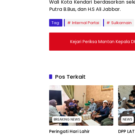
Wali Kota Kendari berdasarkan sel
Putra B.Bus, dan H.S Ali Jabbar.
Tag:
Internal Partai
Sulkarnain
Kejari Periksa Mantan Kepala 
Pos Terkait
BREAKING NEWS
NEWS
Peringati Hari Lahir
‎DPP LA