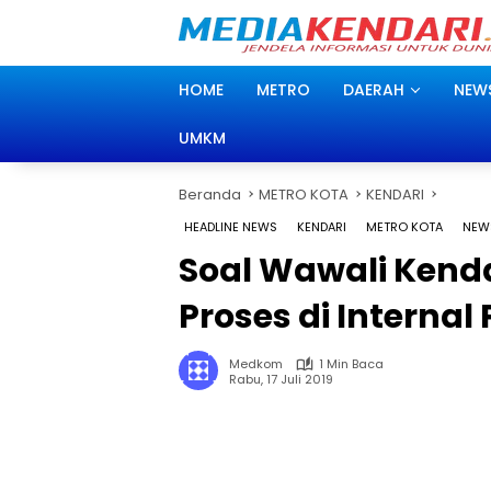
Langsung
ke
konten
HOME
METRO
DAERAH
NEW
UMKM
Beranda
METRO KOTA
KENDARI
HEADLINE NEWS
KENDARI
METRO KOTA
NEW
Soal Wawali Kenda
Proses di Internal 
Medkom
1 Min Baca
Rabu, 17 Juli 2019