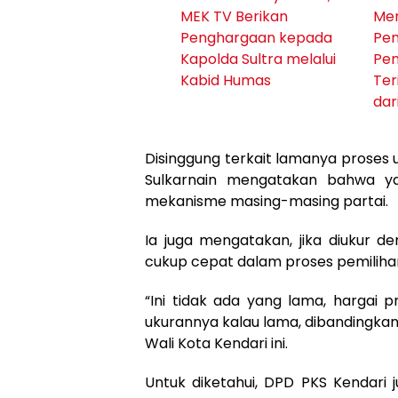
MEK TV Berikan
Men
Penghargaan kepada
Pem
Kapolda Sultra melalui
Pen
Kabid Humas
Te
dar
Disinggung terkait lamanya proses 
Sulkarnain mengatakan bahwa ya
mekanisme masing-masing partai.
Ia juga mengatakan, jika diukur d
cukup cepat dalam proses pemilihan
“Ini tidak ada yang lama, hargai 
ukurannya kalau lama, dibandingkan
Wali Kota Kendari ini.
Untuk diketahui, DPD PKS Kendari