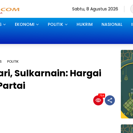
Sabtu, 8 Agustus 2026
S
EKONOMI
POLITIK
HUKRIM
NASIONAL
S
POLITIK
ri, Sulkarnain: Hargai
Partai
764