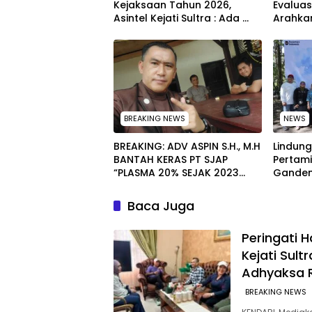
Kejaksaan Tahun 2026,
Evalua
Asintel Kejati Sultra : Ada
Arahka
Tauziah Ustad Das’ad Latif
Melaku
sampai Adhyaksa Run
Menyel
BREAKING NEWS
NEWS
BREAKING: ADV ASPIN S.H., M.H
Lindung
BANTAH KERAS PT SJAP
Pertami
“PLASMA 20% SEJAK 2023
Ganden
TIDAK PERNAH SAMPAI KE
Masyar
WARGA WAWOONE!
Kebersi
Baca Juga
Sulawes
Peringati H
Kejati Sult
Adhyaksa 
BREAKING NEWS