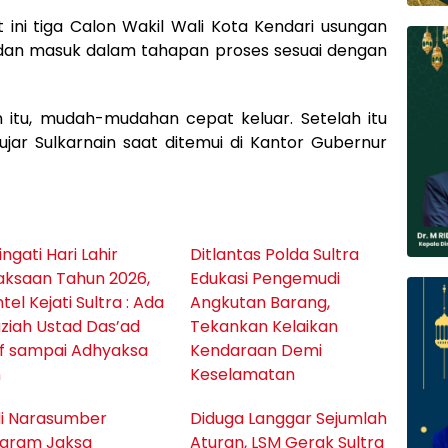
 ini tiga Calon Wakil Wali Kota Kendari usungan
 dan masuk dalam tahapan proses sesuai dengan
itu, mudah-mudahan cepat keluar. Setelah itu
” ujar Sulkarnain saat ditemui di Kantor Gubernur
ingati Hari Lahir
Ditlantas Polda Sultra
aksaan Tahun 2026,
Edukasi Pengemudi
ntel Kejati Sultra : Ada
Angkutan Barang,
ziah Ustad Das’ad
Tekankan Kelaikan
if sampai Adhyaksa
Kendaraan Demi
n
Keselamatan
i Narasumber
Diduga Langgar Sejumlah
ogram Jaksa
Aturan, LSM Gerak Sultra