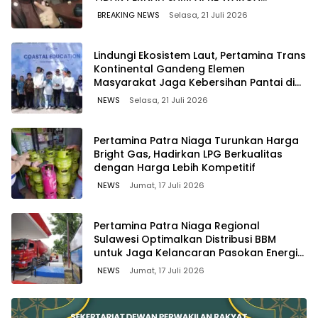
WAWOONE!
BREAKING NEWS
Selasa, 21 Juli 2026
Lindungi Ekosistem Laut, Pertamina Trans
Kontinental Gandeng Elemen
Masyarakat Jaga Kebersihan Pantai di
Bitung, Sulawesi
NEWS
Selasa, 21 Juli 2026
Pertamina Patra Niaga Turunkan Harga
Bright Gas, Hadirkan LPG Berkualitas
dengan Harga Lebih Kompetitif
NEWS
Jumat, 17 Juli 2026
Pertamina Patra Niaga Regional
Sulawesi Optimalkan Distribusi BBM
untuk Jaga Kelancaran Pasokan Energi
di Seluruh Wilayah Sulawesi
NEWS
Jumat, 17 Juli 2026