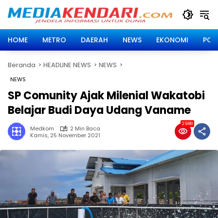
Langsung
ke
konten
HOME
METRO
DAERAH
NEWS
EKONOMI
POLI
Beranda
HEADLINE NEWS
NEWS
NEWS
SP Comunity Ajak Milenial Wakatobi
Belajar Budi Daya Udang Vaname
2988
Medkom
2 Min Baca
Kamis, 25 November 2021