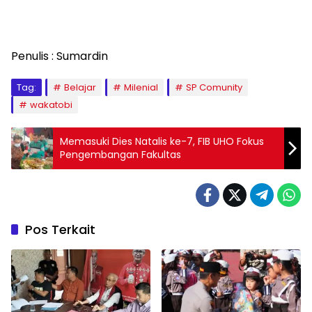
Penulis : Sumardin
Tag:
Belajar
Milenial
SP Comunity
wakatobi
Memasuki Dies Natalis ke-7, FIB UHO Fokus
Pengembangan Fakultas
Pos Terkait