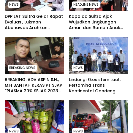
NEWS
HEADLINE NEWS
‎DPP LAT Sultra Gelar Rapat
Kapolda Sultra Ajak
Evaluasi, Lukman
Wujudkan Lingkungan
Abunawas Arahkan
Aman dan Ramah Anak
Pengurus Melakukan
pada Peringatan Hari Anak
Secara Rutin dan
Nasional 2026
Menyeluruh
BREAKING NEWS
NEWS
BREAKING: ADV ASPIN S.H.,
Lindungi Ekosistem Laut,
M.H BANTAH KERAS PT SJAP
Pertamina Trans
“PLASMA 20% SEJAK 2023
Kontinental Gandeng
TIDAK PERNAH SAMPAI KE
Elemen Masyarakat Jaga
WARGA WAWOONE!
Kebersihan Pantai di
Bitung, Sulawesi
NEWS
NEWS