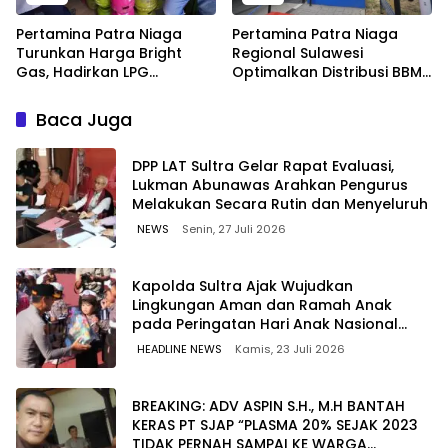
Pertamina Patra Niaga
Pertamina Patra Niaga
Turunkan Harga Bright
Regional Sulawesi
Gas, Hadirkan LPG
Optimalkan Distribusi BBM
Berkualitas dengan Harga
untuk Jaga Kelancaran
Lebih Kompetitif
Pasokan Energi di Seluruh
Baca Juga
Wilayah Sulawesi
‎DPP LAT Sultra Gelar Rapat Evaluasi,
Lukman Abunawas Arahkan Pengurus
Melakukan Secara Rutin dan Menyeluruh
NEWS
Senin, 27 Juli 2026
Kapolda Sultra Ajak Wujudkan
Lingkungan Aman dan Ramah Anak
pada Peringatan Hari Anak Nasional
2026
HEADLINE NEWS
Kamis, 23 Juli 2026
BREAKING: ADV ASPIN S.H., M.H BANTAH
KERAS PT SJAP “PLASMA 20% SEJAK 2023
TIDAK PERNAH SAMPAI KE WARGA