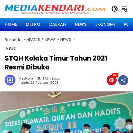
Langsung
ke
konten
HOME
METRO
DAERAH
NEWS
EKONOMI
POLI
Beranda
HEADLINE NEWS
NEWS
NEWS
STQH Kolaka Timur Tahun 2021
Resmi Dibuka
822
Medkom
1 Min Baca
Kamis, 25 Februari 2021