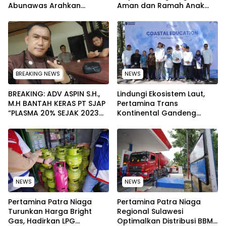
Abunawas Arahkan
Aman dan Ramah Anak
Pengurus Melakukan
pada Peringatan Hari Anak
Secara Rutin dan
Nasional 2026
Menyeluruh
BREAKING NEWS
NEWS
BREAKING: ADV ASPIN S.H.,
Lindungi Ekosistem Laut,
M.H BANTAH KERAS PT SJAP
Pertamina Trans
“PLASMA 20% SEJAK 2023
Kontinental Gandeng
TIDAK PERNAH SAMPAI KE
Elemen Masyarakat Jaga
WARGA WAWOONE!
Kebersihan Pantai di
Bitung, Sulawesi
NEWS
NEWS
Pertamina Patra Niaga
Pertamina Patra Niaga
Turunkan Harga Bright
Regional Sulawesi
Gas, Hadirkan LPG
Optimalkan Distribusi BBM