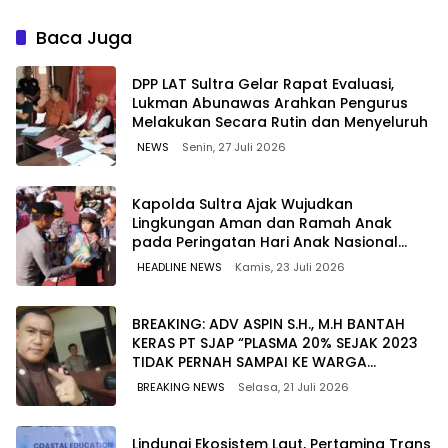
Berkualitas dengan Harga
untuk Jaga Kelancaran
Lebih Kompetitif
Pasokan Energi di Seluruh
Baca Juga
Wilayah Sulawesi
‎DPP LAT Sultra Gelar Rapat Evaluasi,
Lukman Abunawas Arahkan Pengurus
Melakukan Secara Rutin dan Menyeluruh
NEWS
Senin, 27 Juli 2026
Kapolda Sultra Ajak Wujudkan
Lingkungan Aman dan Ramah Anak
pada Peringatan Hari Anak Nasional
2026
HEADLINE NEWS
Kamis, 23 Juli 2026
BREAKING: ADV ASPIN S.H., M.H BANTAH
KERAS PT SJAP “PLASMA 20% SEJAK 2023
TIDAK PERNAH SAMPAI KE WARGA
WAWOONE!
BREAKING NEWS
Selasa, 21 Juli 2026
Lindungi Ekosistem Laut, Pertamina Trans